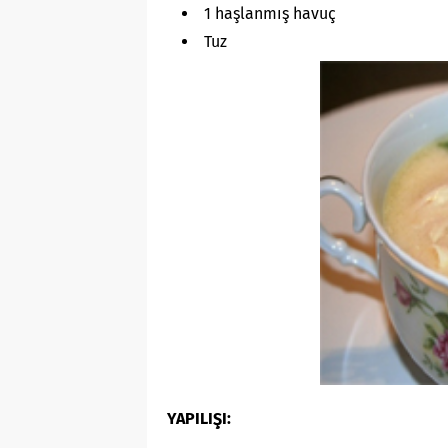
1 haşlanmış havuç
Tuz
YAPILIŞI: