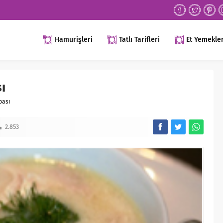
Hamurişleri
Tatlı Tarifleri
Et Yemekler
ı
bası
2.853