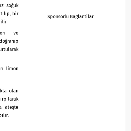
ız soğuk
ılıp, bir
Sponsorlu Baglantilar
lir.
ğeri ve
 doğranıp
urtularak
rı limon
kta olan
ırpılarak
ka ateşte
ılır.