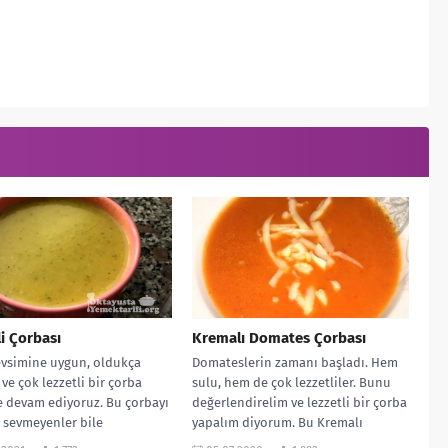
i Çorbası
Kremalı Domates Çorbası
vsimine uygun, oldukça
Domateslerin zamanı başladı. Hem
 ve çok lezzetli bir çorba
sulu, hem de çok lezzetliler. Bunu
ile devam ediyoruz. Bu çorbayı
değerlendirelim ve lezzetli bir çorba
 sevmeyenler bile
yapalım diyorum. Bu Kremalı
ek...
Domates...