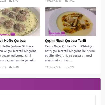
.2021
1.772
05.07.2020
1.992
eli Köfte Çorbası
Çeşmi Nigar Çorbası Tarifi
li Köfte Çorbası Oldukça
Çeşmi Nigar Çorbası Tarifi Oldukça
u ve çok lezzetli bir çorba
hafif, çok lezzetli bir çorba ile devam
ile devam ediyoruz. Kimi
edelim diyorum. Bu çorba bir nevi
çorba, kimisin de yemek...
mercimek çorbası...
.2019
2.207
10.05.2019
2.921