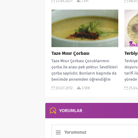
21.09.2021
1.191
06.01
Taze Mısır Çorbası
Terbiy
Taze Mısır Çorbası Çocuklarımın
Terbiye
çorba ile arası pek yoktur. Sevdikleri
doyuruc
çorba sayılıdır. Bunların başında da
tarifi 
benimde annemden öğrendiğim
yörede 
Mısır Çorbası...
03.07.2012
3.108
25.04
YORUMLAR