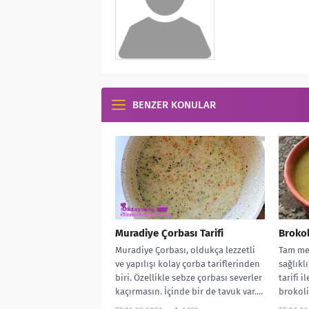
BENZER KONULAR
Muradiye Çorbası Tarifi
Brokol
Muradiye Çorbası, oldukça lezzetli
Tam me
ve yapılışı kolay çorba tariflerinden
sağlıklı
biri. Özellikle sebze çorbası severler
tarifi 
kaçırmasın. İçinde bir de tavuk var....
brokoli
beğener