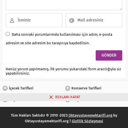
Daha sonraki yorumlarımda kullanılması için adım, e-posta
adresim ve site adresim bu tarayıcıya kaydedilsin.
Henüz yorum yapılmamış. İlk yorumu yukarıdaki form aracılığıyla siz
yapabilirsiniz.
İçecek Tarifleri
Konserve Tarifleri
REKLAMI KAPAT
Reçel Tarifleri
Turşu Tarifleri
Tüm Hakları Saklıdır © 2010 -2023
Oktayustayemektarifi.org
by
Oktayustayemektarifi.org |
Gizlilik Sözleşmesi