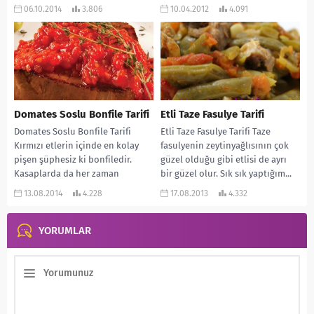
daha sonra da midelerini...
hiçbir...
06.10.2014
3.806
10.04.2012
4.091
Domates Soslu Bonfile Tarifi
Etli Taze Fasulye Tarifi
Domates Soslu Bonfile Tarifi
Etli Taze Fasulye Tarifi Taze
Kırmızı etlerin içinde en kolay
fasulyenin zeytinyağlısının çok
pişen şüphesiz ki bonfiledir.
güzel olduğu gibi etlisi de ayrı
Kasaplarda da her zaman
bir güzel olur. Sık sık yaptığım...
bulunmaz. Ben bulduğumda...
13.08.2014
4.228
17.08.2013
4.332
YORUMLAR