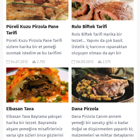
Püreli Kuzu Pirzola Pane
Rulo Biftek Tarifi
Tarifi
Rulo Biftek Tarifi Harika bir
Püreli Kuzu Pirzola Pane Tarifi
lezzet… Yapımı da çok basit.
sizlere harika bir et yemeği
Üstelik iç harcının ıspanaktan
sunmak istedim ve bu tarifimi
oluşuyor olması da ayrı bir
seçtim. Umuyorum ki sizlerin
lezzet...
04.07.2012
2.755
06.09.2013
2.575
vede...
Elbasan Tava
Dana Pirzola
Elbasan Tava Bayrama yakışan
Dana Pirzola Canım annem
harika bir lezzet. Bayramda
yemeği bir sanatçı gibi o kadar
akşam yemeğine misafirleriniz
doğal ve düşünmeden yapardı ki;
varsa işte sizleri önce gözlerini
malzemeleri ve miktar detaylarını