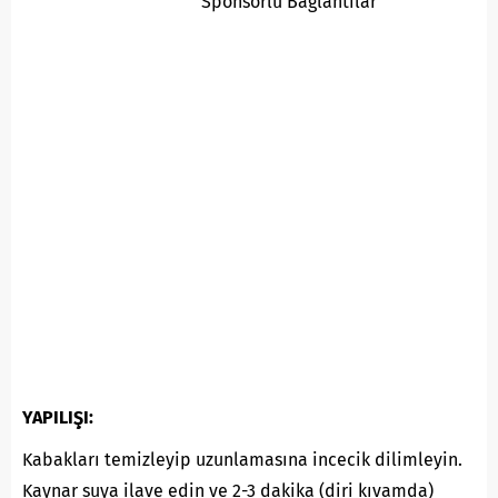
Sponsorlu Baglantilar
YAPILIŞI:
Kabakları temizleyip uzunlamasına incecik dilimleyin.
Kaynar suya ilave edin ve 2-3 dakika (diri kıvamda)