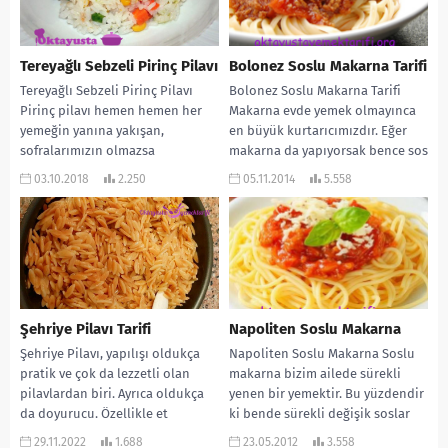
Tereyağlı Sebzeli Pirinç Pilavı
Bolonez Soslu Makarna Tarifi
Tereyağlı Sebzeli Pirinç Pilavı
Bolonez Soslu Makarna Tarifi
Pirinç pilavı hemen hemen her
Makarna evde yemek olmayınca
yemeğin yanına yakışan,
en büyük kurtarıcımızdır. Eğer
sofralarımızın olmazsa
makarna da yapıyorsak bence sos
olmazlarındandır. Bu gün sizlere
da yaparak onun...
03.10.2018
2.250
05.11.2014
5.558
çok lezzetli...
Şehriye Pilavı Tarifi
Napoliten Soslu Makarna
Şehriye Pilavı, yapılışı oldukça
Napoliten Soslu Makarna Soslu
pratik ve çok da lezzetli olan
makarna bizim ailede sürekli
pilavlardan biri. Ayrıca oldukça
yenen bir yemektir. Bu yüzdendir
da doyurucu. Özellikle et
ki bende sürekli değişik soslar
yemekleri ile...
öğrenme çabasındayım....
29.11.2022
1.688
23.05.2012
3.558