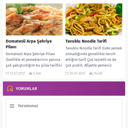
Domatesli Arpa Şehriye
Tavuklu Noodle Tarifi
Pilavı
Tavuklu Noodle Tarifi Evde yemek
Domatesli Arpa Şehriye Pilavı
olmadığında genellikle tercih
Özellikle et yemeklerinin yanına
ettiğim tarif. Çok lezzetli ve de
çok yakıştırdığım bu pilav tarifini
çok pratik. Afiyetle yemeniz
bende yeni öğrendim.
dileğiyle… MALZEMELERİ:...
12.07.2012
5.346
30.07.2013
19.492
Öğrendiğim gibi yemeğe davet...
YORUMLAR