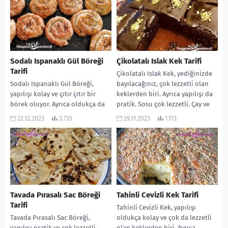
Sodalı Ispanaklı Gül Böreği
Çikolatalı Islak Kek Tarifi
Tarifi
Çikolatalı Islak Kek, yediğinizde
Sodalı Ispanaklı Gül Böreği,
bayılacağınız, çok lezzetli olan
yapılışı kolay ve çıtır çıtır bir
keklerden biri. Ayrıca yapılışı da
börek oluyor. Ayrıca oldukça da
pratik. Sosu çok lezzetli. Çay ve
doyurucu bir lezzet. Çay
kahvenin...
22.12.2023
3.735
29.11.2023
1.173
saatlerine...
Tavada Pırasalı Sac Böreği
Tahinli Cevizli Kek Tarifi
Tarifi
Tahinli Cevizli Kek, yapılışı
Tavada Pırasalı Sac Böreği,
oldukça kolay ve çok da lezzetli
yapılışı pratik ve çok lezzetli
olan keklerden biri. Ayrıca