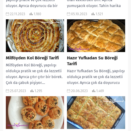
oluyor. Ayrıca doyurucu da bir
yumuşacık oluyor. Tahin harika
börek. Çayın yanına da,
bir lezzet...
22.11.2023
1.180
05.10.2023
1.521
yemeklerle de...
Milföyden Kol Böreği Tarifi
Hazır Yufkadan Su Böreği
Tarifi
Milföyden Kol Böreği, yapılışı
oldukça pratik ve çok da lezzetli
Hazır Yufkadan Su Böreği, yapılışı
oluyor. Ayrıca çıtır çıtır bir börek.
oldukça pratik ve çok da lezzetli
Çok da çabuk pişiyor....
oluyor. Ayrıca çok da doyurucu
bir börek. Çay saatlerine...
25.07.2023
1.295
20.06.2023
1.469