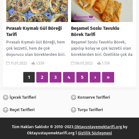
Pırasalı Kıymalı Gül Böreği
Beşamel Soslu Tavuklu
Tarifi
Börek Tarifi
Pırasalı Kıymalı Gül Böreği, hem
Beşamel Soslu Tavuklu Börek,
çok lezzetli, hem de çok
yapılışı kolay ve çok lezzetli olan
doyurucu olan böreklerden biri.
böreklerden biri. Özellikle çok da
Ayrıca yapılışı da oldukça kolay.
doyurucu oluyor. Akşam
11.01.2022
1.539
06.01.2022
1.739
Çay...
yemeklerine çok...
1
2
3
4
5
›
»
İçecek Tarifleri
Konserve Tarifleri
Reçel Tarifleri
Turşu Tarifleri
Tüm Hakları Saklıdır © 2010 -2023
Oktayustayemektarifi.org
by
Oktayustayemektarifi.org |
Gizlilik Sözleşmesi