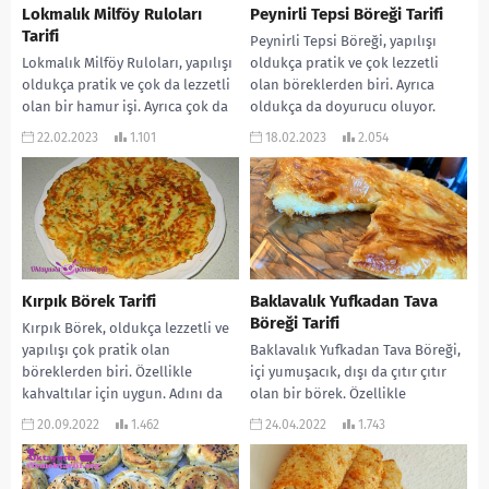
Lokmalık Milföy Ruloları
Peynirli Tepsi Böreği Tarifi
Tarifi
Peynirli Tepsi Böreği, yapılışı
Lokmalık Milföy Ruloları, yapılışı
oldukça pratik ve çok lezzetli
oldukça pratik ve çok da lezzetli
olan böreklerden biri. Ayrıca
olan bir hamur işi. Ayrıca çok da
oldukça da doyurucu oluyor.
hafif oluyorlar. Çay...
Kahvaltı ve çay...
22.02.2023
1.101
18.02.2023
2.054
Kırpık Börek Tarifi
Baklavalık Yufkadan Tava
Böreği Tarifi
Kırpık Börek, oldukça lezzetli ve
yapılışı çok pratik olan
Baklavalık Yufkadan Tava Böreği,
böreklerden biri. Özellikle
içi yumuşacık, dışı da çıtır çıtır
kahvaltılar için uygun. Adını da
olan bir börek. Özellikle
yapılışından alıyor. Bence...
kahvaltılar için çok uygun. Hem
20.09.2022
1.462
24.04.2022
1.743
de...