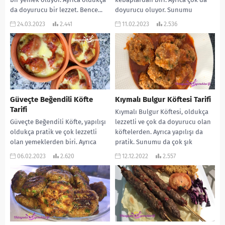
da doyurucu bir lezzet. Bence...
doyurucu oluyor. Sunumu
oldukça güzel....
24.03.2023
2.441
11.02.2023
2.536
Güveçte Beğendili Köfte
Kıymalı Bulgur Köftesi Tarifi
Tarifi
Kıymalı Bulgur Köftesi, oldukça
Güveçte Beğendili Köfte, yapılışı
lezzetli ve çok da doyurucu olan
oldukça pratik ve çok lezzetli
köftelerden. Ayrıca yapılışı da
olan yemeklerden biri. Ayrıca
pratik. Sunumu da çok şık
oldukça da doyurucu oluyor.
oluyor....
06.02.2023
2.620
12.12.2022
2.557
Sunumu da çok...