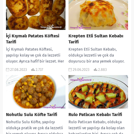
İçi Kıymalı Patates Köftesi
Krepten Etli Sultan Kebabı
Tarifi
Tarifi
İçi Kıymalı Patates Köftesi,
Krepten Etli Sultan Kebabı,
yapılışı kolay ve çok da lezzetli
oldukça lezzetli ve çok da
oluyor. Ayrıca hafif bir lezzet. Her
doyurucu bir ana yemek oluyor.
öğünde tüketiliyor. Hatta çay...
Ayrıca oldukça da yumuşak bir
27.08.2023
2.737
29.06.2023
2.883
lezzet....
Nohutlu Sulu Köfte Tarifi
Rulo Patlıcan Kebabı Tarifi
Nohutlu Sulu Köfte, yapılışı
Rulo Patlıcan Kebabı, oldukça
oldukça pratik ve çok da lezzetli
lezzetli ve yapılışı da kolay olan
bir yemek oluyor. Ayrıca oldukça
kebaplardan biri. Ayrıca çok da