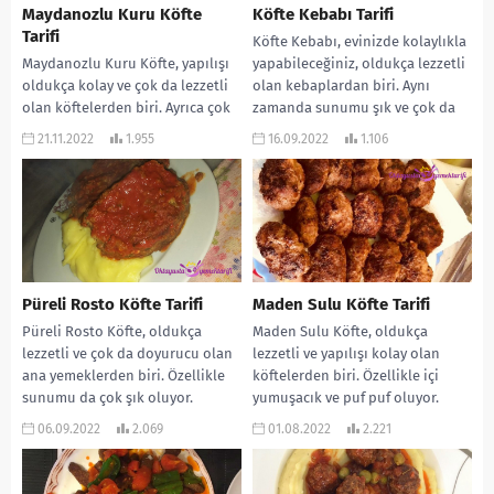
Maydanozlu Kuru Köfte
Köfte Kebabı Tarifi
Tarifi
Köfte Kebabı, evinizde kolaylıkla
Maydanozlu Kuru Köfte, yapılışı
yapabileceğiniz, oldukça lezzetli
oldukça kolay ve çok da lezzetli
olan kebaplardan biri. Aynı
olan köftelerden biri. Ayrıca çok
zamanda sunumu şık ve çok da
da doyurucu oluyor. Maydanoz,
doyurucu oluyor. Mutlaka...
21.11.2022
1.955
16.09.2022
1.106
köfteye...
Püreli Rosto Köfte Tarifi
Maden Sulu Köfte Tarifi
Püreli Rosto Köfte, oldukça
Maden Sulu Köfte, oldukça
lezzetli ve çok da doyurucu olan
lezzetli ve yapılışı kolay olan
ana yemeklerden biri. Özellikle
köftelerden biri. Özellikle içi
sunumu da çok şık oluyor.
yumuşacık ve puf puf oluyor.
Misafir...
Maden suyu...
06.09.2022
2.069
01.08.2022
2.221