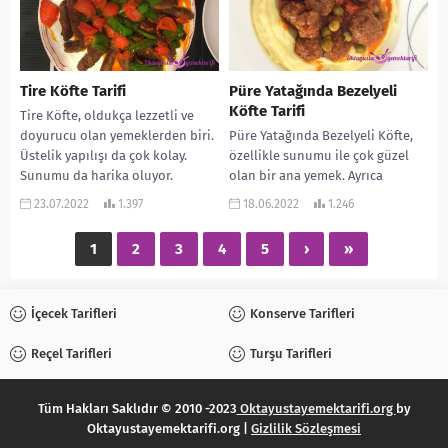
Tire Köfte Tarifi
Püre Yatağında Bezelyeli
Köfte Tarifi
Tire Köfte, oldukça lezzetli ve
doyurucu olan yemeklerden biri.
Püre Yatağında Bezelyeli Köfte,
Üstelik yapılışı da çok kolay.
özellikle sunumu ile çok güzel
Sunumu da harika oluyor.
olan bir ana yemek. Ayrıca
Genellikle şişe...
yapılışı kolay ve çok da lezzetli...
23.07.2022
1.397
18.06.2022
1.246
1
2
3
4
5
›
»
İçecek Tarifleri
Konserve Tarifleri
Reçel Tarifleri
Turşu Tarifleri
Tüm Hakları Saklıdır © 2010 -2023
Oktayustayemektarifi.org
by
Oktayustayemektarifi.org |
Gizlilik Sözleşmesi