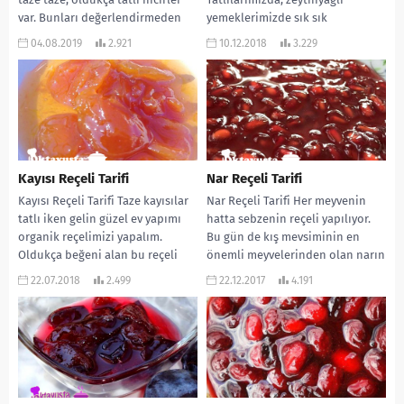
var. Bunları değerlendirmeden
yemeklerimizde sık sık
geçmek olmaz diye...
kullanmaya başlayacağız. Bu gün
04.08.2019
2.921
10.12.2018
3.229
kabuğundan güzel bir reçel
yapalım...
Kayısı Reçeli Tarifi
Nar Reçeli Tarifi
Kayısı Reçeli Tarifi Taze kayısılar
Nar Reçeli Tarifi Her meyvenin
tatlı iken gelin güzel ev yapımı
hatta sebzenin reçeli yapılıyor.
organik reçelimizi yapalım.
Bu gün de kış mevsiminin en
Oldukça beğeni alan bu reçeli
önemli meyvelerinden olan narın
sizlerle...
reçelinin...
22.07.2018
2.499
22.12.2017
4.191