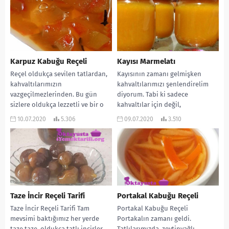
Karpuz Kabuğu Reçeli
Kayısı Marmelatı
Reçel oldukça sevilen tatlardan,
Kayısının zamanı gelmişken
kahvaltılarımızın
kahvaltılarımızı şenlendirelim
vazgeçilmezlerinden. Bu gün
diyorum. Tabi ki sadece
sizlere oldukça lezzetli ve bir o
kahvaltılar için değil,
kadar da değişik reçel tarifi
kurabiyelerimizin üzerinde veya
10.07.2020
5.306
09.07.2020
3.510
vermek...
tatlılarımıza sos olarak da
kullanabiliriz....
Taze İncir Reçeli Tarifi
Portakal Kabuğu Reçeli
Taze İncir Reçeli Tarifi Tam
Portakal Kabuğu Reçeli
mevsimi baktığımız her yerde
Portakalın zamanı geldi.
taze taze, oldukça tatlı incirler
Tatlılarımızda, zeytinyağlı