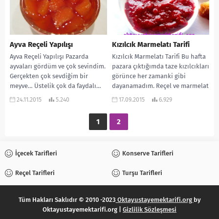
Ayva Reçeli Yapılışı
Kızılcık Marmelatı Tarifi
Ayva Reçeli Yapılışı Pazarda
Kızılcık Marmelatı Tarifi Bu hafta
ayvaları gördüm ve çok sevindim.
pazara çıktığımda taze kızılcıkları
Gerçekten çok sevdiğim bir
görünce her zamanki gibi
meyve… Üstelik çok da faydalı…
dayanamadım. Reçel ve marmelat
Ben kışın...
seven bir aile...
24.11.2015
5.240
17.09.2015
6.929
1
2
İçecek Tarifleri
Konserve Tarifleri
Reçel Tarifleri
Turşu Tarifleri
Tüm Hakları Saklıdır © 2010 -2023
Oktayustayemektarifi.org
by
Oktayustayemektarifi.org |
Gizlilik Sözleşmesi