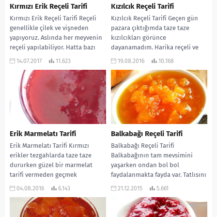
Kırmızı Erik Reçeli Tarifi
Kızılcık Reçeli Tarifi
Kırmızı Erik Reçeli Tarifi Reçeli
Kızılcık Reçeli Tarifi Geçen gün
genellikle çilek ve vişneden
pazara çıktığımda taze taze
yapıyoruz. Aslında her meyvenin
kızılcıkları görünce
reçeli yapılabiliyor. Hatta bazı
dayanamadım. Harika reçeli ve
sebzelerin bile… Bu...
marmelatı oluyor. Özellikle
14.07.2017
11.623
19.08.2016
10.168
mayhoş tatta...
Erik Marmelatı Tarifi
Balkabağı Reçeli Tarifi
Erik Marmelatı Tarifi Kırmızı
Balkabağı Reçeli Tarifi
erikler tezgahlarda taze taze
Balkabağının tam mevsimini
dururken güzel bir marmelat
yaşarken ondan bol bol
tarifi vermeden geçmek
faydalanmakta fayda var. Tatlısını
istemedim. Sabahları kahvaltıda
çok sık yaparız. Peki hiç reçelini...
04.08.2016
6.143
21.12.2015
5.661
çok güzel...