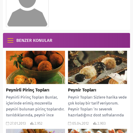
BENZER KONULAR
Peynirli Pirinç Topları
Peynir Topları
Peynirli Pirinç Topları Bunlar,
Peynir Topları Sizlere harika vede
içlerinde erimiş mozerella
çok kolay bir tarif veriyorum.
peyniri bulunan pirinç toplarıdır.
Peynir Topları ‘nı severek
Isırıldıklarında, peynir ince
hazırladığınız dost sofralarında
şeritler halinde sündüğü için
aperatif olarak sunabilirsiniz....
27.01.2013
2.952
05.04.2012
2.903
sakallı top...