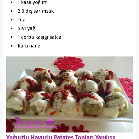
1 kase yoğurt
2-3 diş sarımsak
Tuz
Sıvı yağ
1 çorba kaşığı salça
Kuru nane
Yoğurtlu Havuçlu Patates Topları Yapılışı: