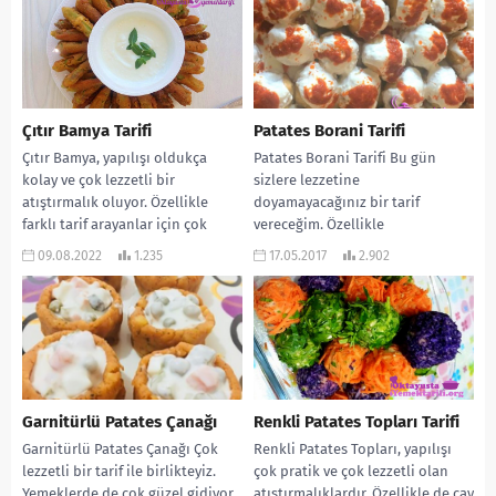
Çıtır Bamya Tarifi
Patates Borani Tarifi
Çıtır Bamya, yapılışı oldukça
Patates Borani Tarifi Bu gün
kolay ve çok lezzetli bir
sizlere lezzetine
atıştırmalık oluyor. Özellikle
doyamayacağınız bir tarif
farklı tarif arayanlar için çok
vereceğim. Özellikle
uygun. Bamyayı bu...
misafirleriniz bayılacaklar. Çay
09.08.2022
1.235
17.05.2017
2.902
saatlerinde patates salatası
yerine de...
Garnitürlü Patates Çanağı
Renkli Patates Topları Tarifi
Garnitürlü Patates Çanağı Çok
Renkli Patates Topları, yapılışı
lezzetli bir tarif ile birlikteyiz.
çok pratik ve çok lezzetli olan
Yemeklerde de çok güzel gidiyor,
atıştırmalıklardır. Özellikle de çay