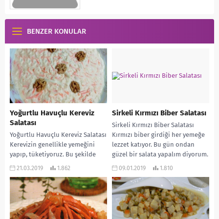
BENZER KONULAR
Yoğurtlu Havuçlu Kereviz
Sirkeli Kırmızı Biber Salatası
Salatası
Sirkeli Kırmızı Biber Salatası
Yoğurtlu Havuçlu Kereviz Salatası
Kırmızı biber girdiği her yemeğe
Kerevizin genellikle yemeğini
lezzet katıyor. Bu gün ondan
yapıp, tüketiyoruz. Bu şekilde
güzel bir salata yapalım diyorum.
çoğu çocuk da tercih etmiyor.
Hem...
21.03.2019
1.862
09.01.2019
1.810
Bugün çocukların da bayıldığı...