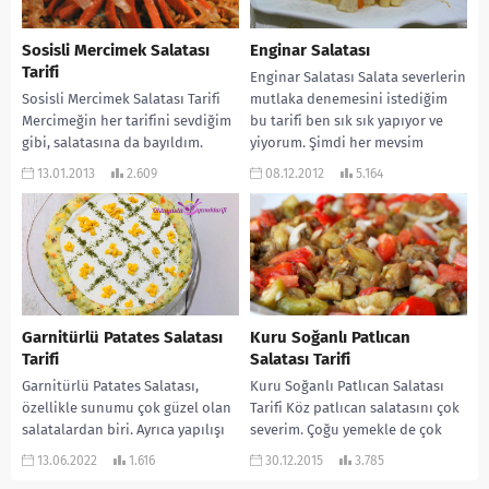
Sosisli Mercimek Salatası
Enginar Salatası
Tarifi
Enginar Salatası Salata severlerin
Sosisli Mercimek Salatası Tarifi
mutlaka denemesini istediğim
Mercimeğin her tarifini sevdiğim
bu tarifi ben sık sık yapıyor ve
gibi, salatasına da bayıldım.
yiyorum. Şimdi her mevsim
Sosiste çok yakışmış. Deneyin ve
enginar bulunmasından...
13.01.2013
2.609
08.12.2012
5.164
sevdiklerinize mutlaka sunun...
Garnitürlü Patates Salatası
Kuru Soğanlı Patlıcan
Tarifi
Salatası Tarifi
Garnitürlü Patates Salatası,
Kuru Soğanlı Patlıcan Salatası
özellikle sunumu çok güzel olan
Tarifi Köz patlıcan salatasını çok
salatalardan biri. Ayrıca yapılışı
severim. Çoğu yemekle de çok
kolay ve çok da lezzetli oluyor.
güzel gider… Özellikle de et,
13.06.2022
1.616
30.12.2015
3.785
Oldukça da...
köfte...