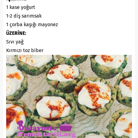
1 kase yoğurt
1-2 diş sarımsak
1 çorba kaşığı mayonez
ÜZERİNE:
Sıvı yağ
Kırmızı toz biber