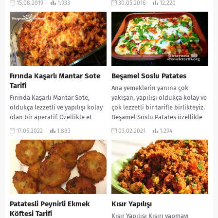
15.08.2019
1.933
30.05.2016
12.220
garnitür veriyorum...
Fırında Kaşarlı Mantar Sote
Beşamel Soslu Patates
Tarifi
Ana yemeklerin yanına çok
Fırında Kaşarlı Mantar Sote,
yakışan, yapılışı oldukça kolay ve
oldukça lezzetli ve yapılışı kolay
çok lezzetli bir tarifle birlikteyiz.
olan bir aperatif. Özellikle et
Beşamel Soslu Patates özellikle
yemeklerinin yanına çok
et yemekleri...
17.06.2022
1.883
03.02.2021
1.294
yakışıyor. Ayrıca doyurucu...
Patatesli Peynirli Ekmek
Kısır Yapılışı
Köftesi Tarifi
Kısır Yapılışı Kısırı yapmayı