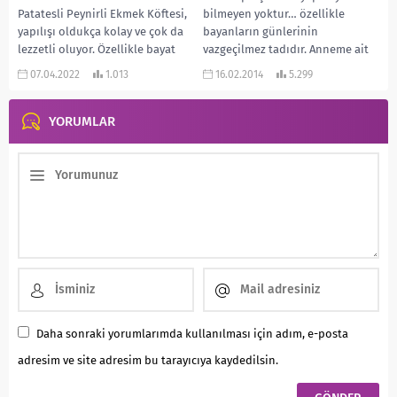
Patatesli Peynirli Ekmek Köftesi,
bilmeyen yoktur… özellikle
yapılışı oldukça kolay ve çok da
bayanların günlerinin
lezzetli oluyor. Özellikle bayat
vazgeçilmez tadıdır. Anneme ait
ekmekleri değerlendirmek için
çok eski bir yemek kitabından
07.04.2022
1.013
16.02.2014
5.299
çok uygun. Hem...
bulduğum ve...
YORUMLAR
Daha sonraki yorumlarımda kullanılması için adım, e-posta
adresim ve site adresim bu tarayıcıya kaydedilsin.