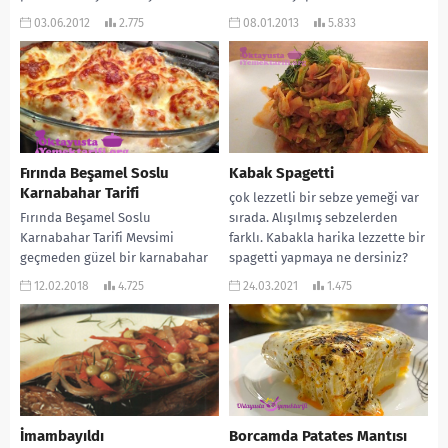
tartışılmaz. Mutlaka herkez
Zeytinyağlısını, kıymalısını hatta
03.06.2012
2.775
08.01.2013
5.833
karnıyarık yapmasını biliyordur....
böreğini… Hepsinin de tadı ayrı
güzel...
Fırında Beşamel Soslu
Kabak Spagetti
Karnabahar Tarifi
çok lezzetli bir sebze yemeği var
Fırında Beşamel Soslu
sırada. Alışılmış sebzelerden
Karnabahar Tarifi Mevsimi
farklı. Kabakla harika lezzette bir
geçmeden güzel bir karnabahar
spagetti yapmaya ne dersiniz?
yapalım derim. Bu seferki ocakta
Olur mu...
12.02.2018
4.725
24.03.2021
1.475
yemeği veya kızartması değil.
Fırından...
İmambayıldı
Borcamda Patates Mantısı