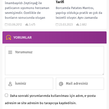
Tarifi
İmambayıldı Zeytinyağ ile
patlıcanın uyumunu herzaman
Borcamda Patates Mantısı,
sevmişimdir. Özellikle de
yapılışı oldukça pratik ve çok da
bunların sonucunda oluşan
lezzetli oluyor. Aynı zamanda
yemek İmambayıldı ise… Umarım
doyurucu bir lezzet. Ana
03.06.2012
3.475
23.03.2023
2.682
tarifim hoşunuza gider. Sizlere...
yemeklerin yanına da...
YORUMLAR
Daha sonraki yorumlarımda kullanılması için adım, e-posta
adresim ve site adresim bu tarayıcıya kaydedilsin.