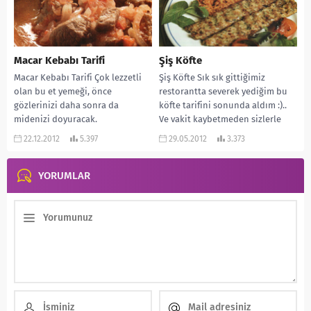
Macar Kebabı Tarifi
Şiş Köfte
Macar Kebabı Tarifi Çok lezzetli
Şiş Köfte Sık sık gittiğimiz
olan bu et yemeği, önce
restorantta severek yediğim bu
gözlerinizi daha sonra da
köfte tarifini sonunda aldım :)..
midenizi doyuracak.
Ve vakit kaybetmeden sizlerle
Sevdiklerinize sunabileceğiniz
paylaşmaya karar...
22.12.2012
5.397
29.05.2012
3.373
harika bir...
YORUMLAR