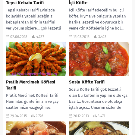
Tepsi Kebabı Tarifi
İçli Köfte
Tepsi Kebabı Tarifi Evinizde
İçli Köfte Tarif edeceğim bu içli
kolaylıkla yapabileceğiniz
köfte, kıyma ve bulgurla yapılan
kebaplardan birinin tarifini
harika lezzetli ve doyurucu bir
veriyorum sizlere… Çok lezzetli
yemektir. Köftelerin içine bol...
oluyor. Yanına güzel bir bulgur
02.06.2018
4.787
15.03.2013
3.423
pilavı, salata...
Pratik Mercimek Köftesi
Soslu Köfte Tarifi
Tarifi
Soslu Köfte Tarifi Çok lezzetli
Pratik Mercimek Köftesi Tarifi
olan bu köftenin yapımı oldukça
Hanımlar, günlerimizin ve çay
basit… Görüntüsü de oldukça
saatlerimizn vazgeçilmez
iştah açıcı… Umarım sizler de
lezzetlerinden birinin tarifini
beğenirsiniz....
29.04.2015
2.776
26.12.2013
3.471
vermek istiyorum sizlere… Bu
tarif oldukça kolay....