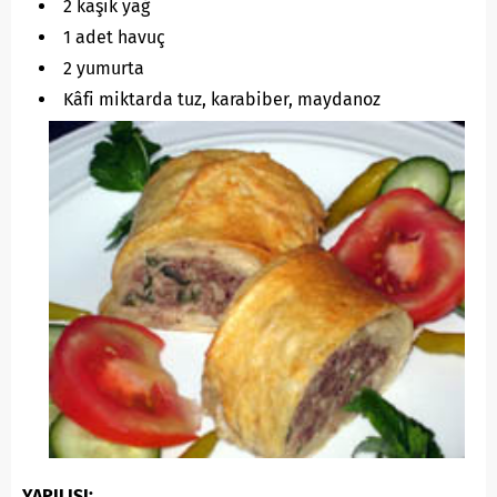
2 kaşık yağ
1 adet havuç
2 yumurta
Kâfi miktarda tuz, karabiber, maydanoz
YAPILIŞI: