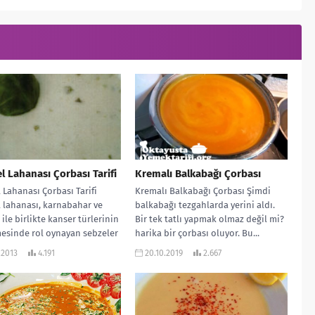
l Lahanası Çorbası Tarifi
Kremalı Balkabağı Çorbası
 Lahanası Çorbası Tarifi
Kremalı Balkabağı Çorbası Şimdi
 lahanası, karnabahar ve
balkabağı tezgahlarda yerini aldı.
 ile birlikte kanser türlerinin
Bir tek tatlı yapmak olmaz değil mi?
esinde rol oynayan sebzeler
harika bir çorbası oluyor. Bu...
 yer alır....
.2013
4.191
20.10.2019
2.667