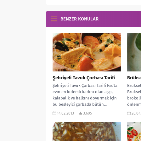
BENZER KONULAR
Şehriyeli Tavuk Çorbası Tarifi
Brükse
Şehriyeli Tavuk Çorbası Tarifi Fas’ta
Brüksel
evin en kıdemli kadını olan aşçı,
Brüksel
kalabalık ve halkını doyurmak için
brokoli
bu besleyici çorbada bütün...
önlenm
arasında
14.02.2013
3.605
26.04