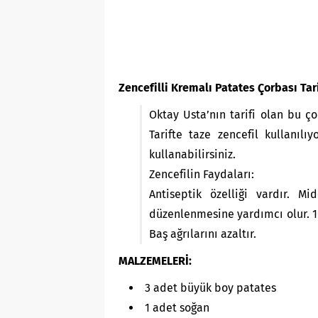
Zencefilli Kremalı Patates Çorbası Tari
Oktay Usta’nın tarifi olan bu ç
Tarifte taze zencefil kullanılı
kullanabilirsiniz.
Zencefilin Faydaları:
Antiseptik özelliği vardır. Mi
düzenlenmesine yardımcı olur. 1 
Baş ağrılarını azaltır.
MALZEMELERİ:
3 adet büyük boy patates
1 adet soğan