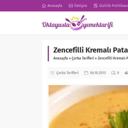
Anasayfa
İletişim
Gizlilik Politikası
Zencefilli Kremalı Pata
Anasayfa
»
Çorba Tarifleri
»
Zencefilli Kremalı P
Çorba Tarifleri
06.10.2013
0