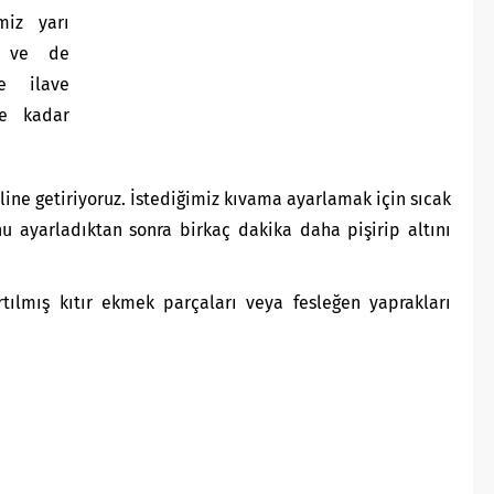
miz yarı
z ve de
ye ilave
ye kadar
ine getiriyoruz. İstediğimiz kıvama ayarlamak için sıcak
u ayarladıktan sonra birkaç dakika daha pişirip altını
rtılmış kıtır ekmek parçaları veya fesleğen yaprakları