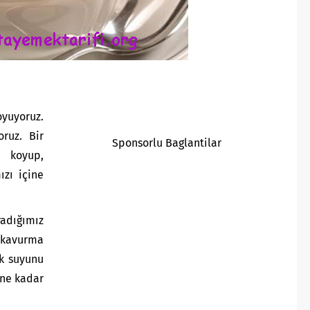
yuyoruz.
ruz. Bir
Sponsorlu Baglantilar
ı koyup,
ızı içine
adığımız
 kavurma
k suyunu
ene kadar