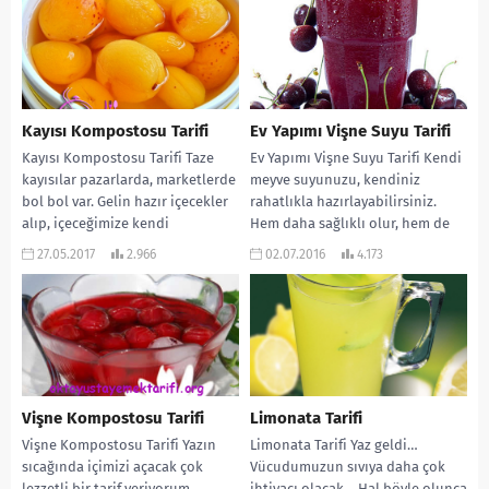
Kayısı Kompostosu Tarifi
Ev Yapımı Vişne Suyu Tarifi
Kayısı Kompostosu Tarifi Taze
Ev Yapımı Vişne Suyu Tarifi Kendi
kayısılar pazarlarda, marketlerde
meyve suyunuzu, kendiniz
bol bol var. Gelin hazır içecekler
rahatlıkla hazırlayabilirsiniz.
alıp, içeceğimize kendi
Hem daha sağlıklı olur, hem de
içeceğimizi kendimiz yapalım.
ailenize içirirken içiniz...
27.05.2017
2.966
02.07.2016
4.173
Hem...
Vişne Kompostosu Tarifi
Limonata Tarifi
Vişne Kompostosu Tarifi Yazın
Limonata Tarifi Yaz geldi…
sıcağında içimizi açacak çok
Vücudumuzun sıvıya daha çok
lezzetli bir tarif veriyorum
ihtiyacı olacak… Hal böyle olunca