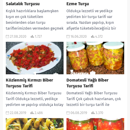
Salatalık Turşusu
Ezme Turşu
Kışlık hazırlıklara başlamışken
Oldukça lezzetli ve yedikçe
kışın en çok tüketilen
yedirten bir turşu tarifi var
besinlerden olan turşu
sırada. Yazdan yapılıp, kışın
tariflerimizden vermeden geçmek
afiyetle tüketebileceğiniz bir
istemedim. Bu gün gerçekten
lezzet. Sos yerine kahvaltılarda...
27.08.2020
1.727
16.06.2020
4.372
kütür kütür olan...
Közlenmiş Kırmızı Biber
Domatesli Yağlı Biber
Turşusu Tarifi
Turşusu Tarifi
Közlenmiş Kırmızı Biber Turşusu
Domatesli Yağlı Biber Turşusu
Tarifi Oldukça lezzetli, yedikçe
Tarifi Çok çabuk hazırlanan, çok
yedirten ve yapılışı oldukça kolay
lezzetli bir turşu tarifi ile
bir turşu tarifi ile devam
beraberiz. Şimdi pazarlarda hep
22.08.2019
2.486
06.08.2019
3.370
ediyoruz. Kışlık...
turşuluk malzemeler...