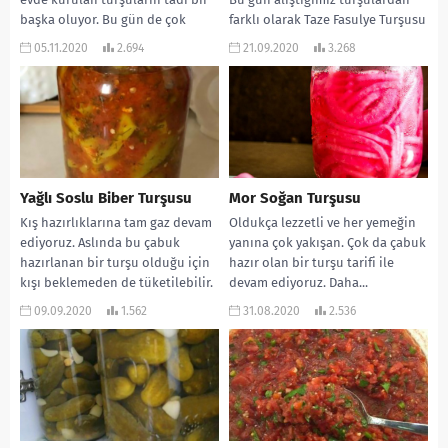
başka oluyor. Bu gün de çok
farklı olarak Taze Fasulye Turşusu
lezzetli...
yapacağız. Daha...
05.11.2020
2.694
21.09.2020
3.268
Yağlı Soslu Biber Turşusu
Mor Soğan Turşusu
Kış hazırlıklarına tam gaz devam
Oldukça lezzetli ve her yemeğin
ediyoruz. Aslında bu çabuk
yanına çok yakışan. Çok da çabuk
hazırlanan bir turşu olduğu için
hazır olan bir turşu tarifi ile
kışı beklemeden de tüketilebilir.
devam ediyoruz. Daha...
Yağlı Soslu...
09.09.2020
1.562
31.08.2020
2.536