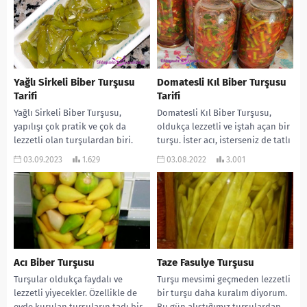
Yağlı Sirkeli Biber Turşusu
Domatesli Kıl Biber Turşusu
Tarifi
Tarifi
Yağlı Sirkeli Biber Turşusu,
Domatesli Kıl Biber Turşusu,
yapılışı çok pratik ve çok da
oldukça lezzetli ve iştah açan bir
lezzetli olan turşulardan biri.
turşu. İster acı, isterseniz de tatlı
Ayrıca iştah açıcı bir lezzet
biber kullanabilirsiniz. Yapılışı
03.09.2023
1.629
03.08.2022
3.001
oluyor....
da...
Acı Biber Turşusu
Taze Fasulye Turşusu
Turşular oldukça faydalı ve
Turşu mevsimi geçmeden lezzetli
lezzetli yiyecekler. Özellikle de
bir turşu daha kuralım diyorum.
evde kurulan turşuların tadı bir
Bu gün alıştığımız turşulardan