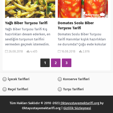
Yağlı Biber Turşusu Tarifi
Domates Soslu Biber
Turşusu Tarifi
Yağlı Biber Turşusu Tarifi Kış
hazırlıkları devam ederken, en
Domates Soslu Biber Turşusu
sevdiğim turşunun tarifini
Tarifi Hanımlar kışlık hazırlıkları
vermeden geçmek istemedim.
ne durumda? Çoğu evde kokular
Biber turşusu çok lezzetli olur....
yayılmaya başladı. Yazın taze taze
26.08.2018
4.405
16.08.2018
2.816
sebzelerimizi kış...
1
2
3
İçecek Tarifleri
Konserve Tarifleri
Reçel Tarifleri
Turşu Tarifleri
Tüm Hakları Saklıdır © 2010 -2023
Oktayustayemektarifi.org
by
Oktayustayemektarifi.org |
Gizlilik Sözleşmesi