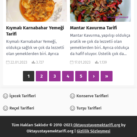
Kıymalı Karnabahar Yemeği
Mantar Kavurma Tarifi
Tarifi
Mantar Kavurma, yapılışı oldukça
Kıymalı Karnabahar Yemeği,
pratik ve çok da lezzetli olan
oldukça sağlık ve çok da lezzetli
yemeklerden biri. Ayrıca oldukça
olan yemeklerden biri. Ayrıca
da hafif oluyor. Üstelik çok da...
yapılışı da oldukça pratik. Kıyma,
22.01.2023
3.727
17.01.2023
1.139
karnabahara çok...
1
2
3
4
5
›
»
İçecek Tarifleri
Konserve Tarifleri
Reçel Tarifleri
Turşu Tarifleri
Tüm Hakları Saklıdır © 2010 -2023
Oktayustayemektarifi.org
by
Oktayustayemektarifi.org |
Gizlilik Sözleşmesi