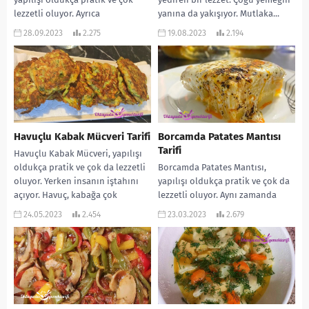
lezzetli oluyor. Ayrıca
yanına da yakışıyor. Mutlaka...
kızartmadan yapıldığı için
28.09.2023
2.275
19.08.2023
2.194
oldukça da hafif bir yemek. Aynı...
Havuçlu Kabak Mücveri Tarifi
Borcamda Patates Mantısı
Tarifi
Havuçlu Kabak Mücveri, yapılışı
oldukça pratik ve çok da lezzetli
Borcamda Patates Mantısı,
oluyor. Yerken insanın iştahını
yapılışı oldukça pratik ve çok da
açıyor. Havuç, kabağa çok
lezzetli oluyor. Aynı zamanda
yakışıyor. Mutlaka...
doyurucu bir lezzet. Ana
24.05.2023
2.454
23.03.2023
2.679
yemeklerin yanına da...