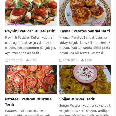
Peynirli Patlıcan Kulesi Tarifi
Kıymalı Patates Sandal Tarifi
Peynirli Patlıcan Kulesi, yapılışı
Kıymalı Patates Sandal, yapılışı
oldukça pratik ve çok da lezzetli
kolay ve çok da lezzetli bir yemek
oluyor. Ayrıca sunumu da çok şık.
oluyor. Aynı zamanda oldukça da
Aynı zamanda da hafif...
doyurucu bir lezzet. Patatesi...
27.10.2023
2.248
20.10.2023
1.988
Patatesli Patlıcan Oturtma
Soğan Mücveri Tarifi
Tarifi
Soğan Mücveri, yapılışı çok pratik
Patatesli Patlıcan Oturtma,
ve çok da lezzetli oluyor. Yedikçe
yapılışı oldukça pratik ve çok
yediren bir lezzet. Çoğu yemeğin