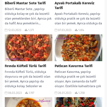
Biberli Mantar Sote Tarifi
Ayvalı Portakallı Kereviz
Tarifi
Biberli Mantar Sote , yapılışı
oldukça kolay ve çok da lezzetli
Ayvalı Portakallı Kereviz, yapılışı
olan yemeklerden biri. Ayrıca çok
oldukça pratik ve çok da lezzetli
da hafif. Ana yemeklerin...
olan bir yemek. Ayrıca oldukça da
hafif oluyor. Aynı zamanda...
12.03.2023
1.371
07.03.2023
1.614
Fırında Köfteli Türlü Tarifi
Patlıcan Kavurma Tarifi
Fırında Köfteli Türlü, oldukça
Patlıcan Kavurma, yapılışı
doyurucu ve çok da lezzetli olan
oldukça pratik ve çok lezzetli
bir yemek. Ayrıca yapılışı da
oluyor. Aynı zamanda da hafif
oldukça kolay. Sebzeler ve
oluyor. Özellikle kahvaltılara çok
köftenin...
yakışıyor. Mutlaka tavsiye...
06.03.2023
1.197
28.01.2023
1.358