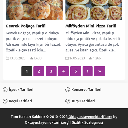
Gevrek Poğaça Tarifi
Milföyden Mini Pizza Tarifi
Gevrek Poğaça, yapılışı oldukça
Milföyden Mini Pizza, yapılışı
pratik ve çok da lezzetli oluyor.
oldukça pratik ve çok da lezzetli
Adı üzerinde kıyır kıyır bir lezzet.
oluyor. Ayrıca görüntüsü de çok
Özellikle çay saati için...
güzel ve iştah açıcı. Özellikle...
13.06.2023
1.400
17.05.2023
1.266
1
2
3
4
5
›
»
İçecek Tarifleri
Konserve Tarifleri
Reçel Tarifleri
Turşu Tarifleri
Tüm Hakları Saklıdır © 2010 -2023
Oktayustayemektarifi.org
by
Oktayustayemektarifi.org |
Gizlilik Sözleşmesi