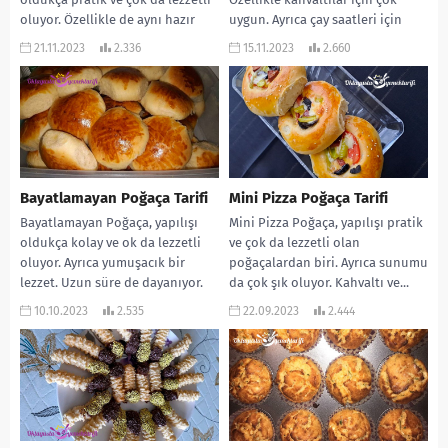
oluyor. Özellikle de aynı hazır
uygun. Ayrıca çay saatleri için
aldıklarınızın tadında oluyor.
de...
21.11.2023
2.336
15.11.2023
2.660
Ayrıca görüntüsü...
Bayatlamayan Poğaça Tarifi
Mini Pizza Poğaça Tarifi
Bayatlamayan Poğaça, yapılışı
Mini Pizza Poğaça, yapılışı pratik
oldukça kolay ve ok da lezzetli
ve çok da lezzetli olan
oluyor. Ayrıca yumuşacık bir
poğaçalardan biri. Ayrıca sunumu
lezzet. Uzun süre de dayanıyor.
da çok şık oluyor. Kahvaltı ve...
Mutlaka denemelisiniz....
10.10.2023
2.535
22.09.2023
2.444