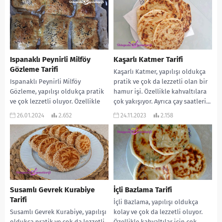
Ispanaklı Peynirli Milföy
Kaşarlı Katmer Tarifi
Gözleme Tarifi
Kaşarlı Katmer, yapılışı oldukça
Ispanaklı Peynirli Milföy
pratik ve çok da lezzetli olan bir
Gözleme, yapılışı oldukça pratik
hamur işi. Özellikle kahvaltılara
ve çok lezzetli oluyor. Özellikle
çok yakışıyor. Ayrıca çay saatleri...
kahvaltılara çok yakışıyor. Çay
26.01.2024
2.652
24.11.2023
2.158
saatlerine de uygun. Mutlaka...
Susamlı Gevrek Kurabiye
İçli Bazlama Tarifi
Tarifi
İçli Bazlama, yapılışı oldukça
Susamlı Gevrek Kurabiye, yapılışı
kolay ve çok da lezzetli oluyor.
oldukça pratik ve çok da lezzetli
Özellikle kahvaltılar için çok