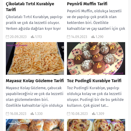
Çikolatalı Tırtıl Kurabiye
Peynirli Muffin Tarifi
Tarifi
Peynirli Muffin, oldukça lezzetli
Çikolatalı Tırtıl Kurabiye, yapılışı
ve de yapılışı çok pratik olan
pratik ve çok da lezzetli oluyor.
keklerden biri. Özellikle
Yerken ağızda dağılan kıyır kıyır
kahvaltılar ve çay saatleri için çok
bir lezzet. Ayrıca çikolata da...
uygun....
20.09.2023
1.113
14.09.2023
1.290
Mayasız Kolay Gözleme Tarifi
Toz Pudingli Kurabiye Tarifi
Mayasız Kolay Gözleme, çabucak
Toz Pudingli Kurabiye, yapılışı
yapabileceğiniz ve çok da lezzetli
oldukça kolay ve çok da lezzetli
olan gözlemelerden biri.
oluyor. Pudingi bir de bu şekilde
Özellikle kahvaltılar için oldukça
kullanın. Çok güzel tat...
uygun. Ayrıca çay saatleri...
16.08.2023
1.330
10.08.2023
1.309