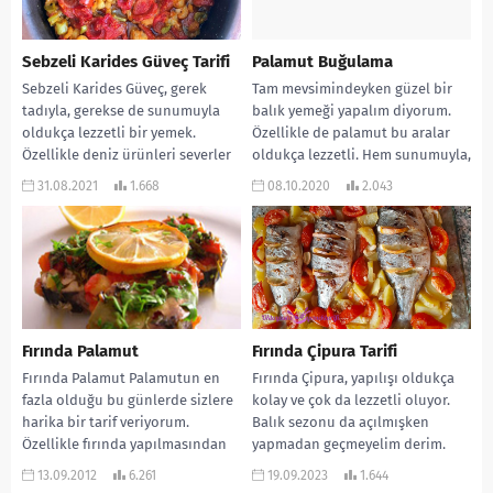
Sebzeli Karides Güveç Tarifi
Palamut Buğulama
Sebzeli Karides Güveç, gerek
Tam mevsimindeyken güzel bir
tadıyla, gerekse de sunumuyla
balık yemeği yapalım diyorum.
oldukça lezzetli bir yemek.
Özellikle de palamut bu aralar
Özellikle deniz ürünleri severler
oldukça lezzetli. Hem sunumuyla,
kaçırmasın. Aynı zamanda
hem de tadıyla...
31.08.2021
1.668
08.10.2020
2.043
yapılışı...
Fırında Palamut
Fırında Çipura Tarifi
Fırında Palamut Palamutun en
Fırında Çipura, yapılışı oldukça
fazla olduğu bu günlerde sizlere
kolay ve çok da lezzetli oluyor.
harika bir tarif veriyorum.
Balık sezonu da açılmışken
Özellikle fırında yapılmasından
yapmadan geçmeyelim derim.
dolayı da oldukça hafif....
Hem sağlıklı, hem...
13.09.2012
6.261
19.09.2023
1.644