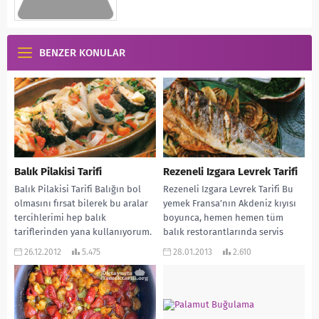
BENZER KONULAR
Balık Pilakisi Tarifi
Rezeneli Izgara Levrek Tarifi
Balık Pilakisi Tarifi Balığın bol
Rezeneli Izgara Levrek Tarifi Bu
olmasını fırsat bilerek bu aralar
yemek Fransa’nın Akdeniz kıyısı
tercihlerimi hep balık
boyunca, hemen hemen tüm
tariflerinden yana kullanıyorum.
balık restorantlarında servis
Yılbaşınında yakın olmasıyla
yapılmaktadır. Genel olarak
26.12.2012
5.475
28.01.2013
2.610
sofralarınıza...
rezene...