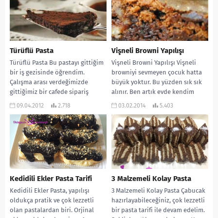
Türüflü Pasta
Vişneli Browni Yapılışı
Türüflü Pasta Bu pastayı gittiğim
Vişneli Browni Yapılışı Vişneli
bir iş gezisinde öğrendim.
browniyi sevmeyen çocuk hatta
Çalışma arası verdeğimizde
büyük yoktur. Bu yüzden sık sık
gittiğimiz bir cafede sipariş
alınır. Ben artık evde kendim
verirken pastanın ismi
yapıyorum....
09.04.2012
2.718
03.02.2014
5.403
dikkatimi...
Kedidili Ekler Pasta Tarifi
3 Malzemeli Kolay Pasta
Kedidili Ekler Pasta, yapılışı
3 Malzemeli Kolay Pasta Çabucak
oldukça pratik ve çok lezzetli
hazırlayabileceğiniz, çok lezzetli
olan pastalardan biri. Orjinal
bir pasta tarifi ile devam edelim.