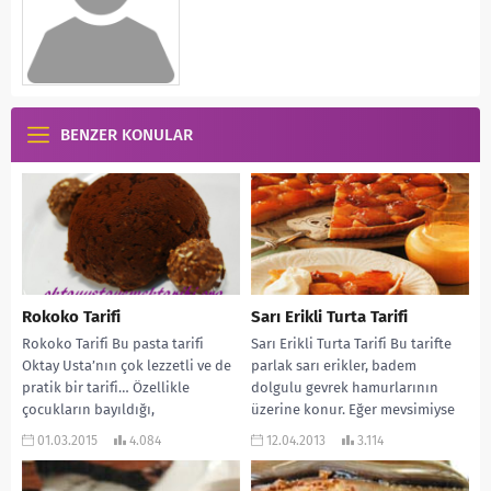
BENZER KONULAR
Rokoko Tarifi
Sarı Erikli Turta Tarifi
Rokoko Tarifi Bu pasta tarifi
Sarı Erikli Turta Tarifi Bu tarifte
Oktay Usta’nın çok lezzetli ve de
parlak sarı erikler, badem
pratik bir tarifi… Özellikle
dolgulu gevrek hamurlarının
çocukların bayıldığı,
üzerine konur. Eğer mevsimiyse
büyüklerinde mutlaka tarifini...
frenüzümü de çok...
01.03.2015
4.084
12.04.2013
3.114