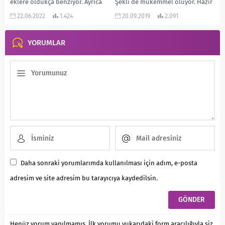
eklere oldukça benziyor. Ayrıca
Şekli de mükemmel oluyor. Hazır
çok da hafif...
puding...
22.06.2022
1.424
20.09.2019
2.091
YORUMLAR
Daha sonraki yorumlarımda kullanılması için adım, e-posta
adresim ve site adresim bu tarayıcıya kaydedilsin.
Henüz yorum yapılmamış. İlk yorumu yukarıdaki form aracılığıyla siz