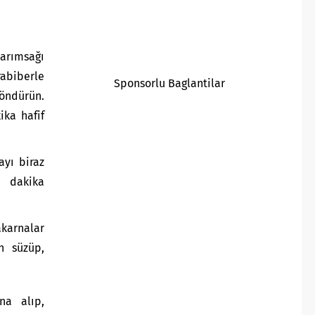
arımsağı
abiberle
Sponsorlu Baglantilar
öndürün.
ika hafif
ayı biraz
5 dakika
karnalar
n süzüp,
na alıp,