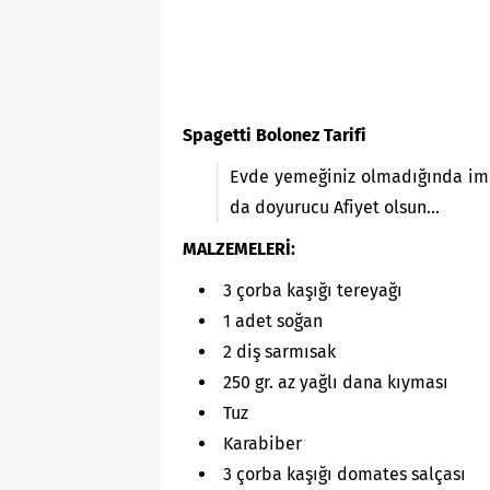
Spagetti Bolonez Tarifi
Evde yemeğiniz olmadığında imdad
da doyurucu Afiyet olsun…
MALZEMELERİ:
3 çorba kaşığı tereyağı
1 adet soğan
2 diş sarmısak
250 gr. az yağlı dana kıyması
Tuz
Karabiber
3 çorba kaşığı domates salçası