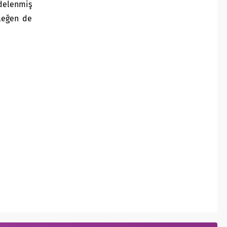
ndelenmiş
sleğen de