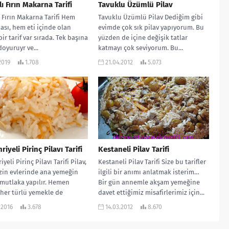
ı Fırın Makarna Tarifi
Tavuklu Üzümlü Pilav
 Fırın Makarna Tarifi Hem
Tavuklu Üzümlü Pilav Dediğim gibi
sı, hem eti içinde olan
evimde çok sık pilav yapıyorum. Bu
ir tarif var sırada. Tek başına
yüzden de içine değişik tatlar
doyuruyr ve...
katmayı çok seviyorum. Bu...
2019
1.708
21.04.2012
5.073
riyeli Pirinç Pilavı Tarifi
Kestaneli Pilav Tarifi
iyeli Pirinç Pilavı Tarifi Pilav,
Kestaneli Pilav Tarifi Size bu tarifler
zin evlerinde ana yemeğin
ilgili bir anımı anlatmak isterim…
mutlaka yapılır. Hemen
Bir gün annemle akşam yemeğine
her türlü yemekle de
davet ettiğimiz misafirlerimiz için...
..
.2016
3.678
14.03.2012
8.670