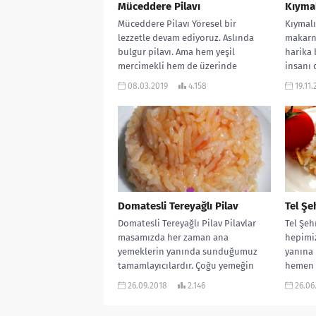
Müceddere Pilavı
Kıymal
Müceddere Pilavı Yöresel bir
Kıymalı
lezzetle devam ediyoruz. Aslında
makarna
bulgur pilavı. Ama hem yeşil
harika b
mercimekli hem de üzerinde
insanı 
karamelize soğanı var....
08.03.2019
4.158
19.11.
Domatesli Tereyağlı Pilav
Tel Şeh
Domatesli Tereyağlı Pilav Pilavlar
Tel Şehr
masamızda her zaman ana
hepimi
yemeklerin yanında sunduğumuz
yanına 
tamamlayıcılardır. Çoğu yemeğin
hemen 
yanına da yakışırlar. Bu ün de...
yakışır..
26.09.2018
2.146
26.06