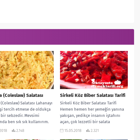
 (Coleslaw) Salatası
Sirkeli Köz Biber Salatası Tarifi
(Coleslaw) Salatası Lahanayı
Sirkeli Köz Biber Salatası Tarifi
şi tercih etmese de oldukça
Hemen hemen her yemeğin yanına
ı bir sebzedir. Mevsimi
yakışan, yedikçe insanın iştahını
da ben sık sık kullanırım.
açan, çok lezzetli bir salata
tarifimiz...
.2018
2.148
15.05.2018
2.321