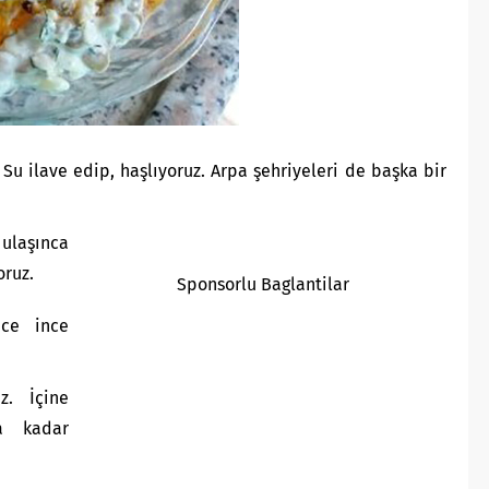
Su ilave edip, haşlıyoruz. Arpa şehriyeleri de başka bir
ulaşınca
oruz.
Sponsorlu Baglantilar
nce ince
z. İçine
a kadar