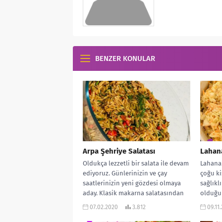
BENZER KONULAR
Arpa Şehriye Salatası
Lahana
Oldukça lezzetli bir salata ile devam
Lahana 
ediyoruz. Günlerinizin ve çay
çoğu ki
saatlerinizin yeni gözdesi olmaya
sağlıkl
aday. Klasik makarna salatasından
olduğun
sıkılanlar Arpa...
Bu...
07.02.2020
3.812
09.11