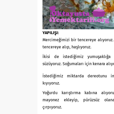
YAPILIŞI:
Mercimeğimizi bir tencereye alıyoruz. 
tencereye alıp, haşlıyoruz.
İkisi de istediğimiz yumuşaklığa 
süzüyoruz. Soğumaları için kenara alıy
İstediğimiz miktarda dereotunu i
kıyıyoruz.
Yoğurdu karıştırma kabına alıyoru
mayonez ekleyip, pürüzsüz olan
çırpıyoruz.