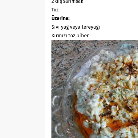
2 diş sarımsak
Tuz
Üzerine:
Sıvı yağ veya tereyağı
Kırmızı toz biber