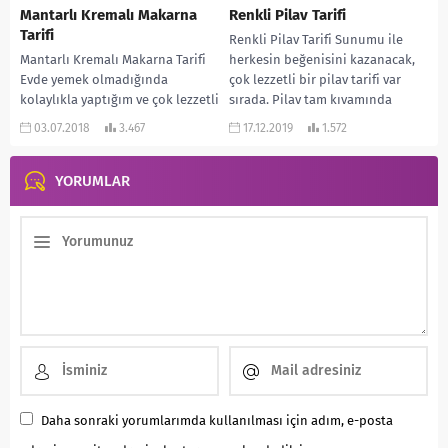
Mantarlı Kremalı Makarna
Renkli Pilav Tarifi
Tarifi
Renkli Pilav Tarifi Sunumu ile
Mantarlı Kremalı Makarna Tarifi
herkesin beğenisini kazanacak,
Evde yemek olmadığında
çok lezzetli bir pilav tarifi var
kolaylıkla yaptığım ve çok lezzetli
sırada. Pilav tam kıvamında
olan bir tarif vermek istiyorum
pişiyor. Eklenen...
03.07.2018
3.467
17.12.2019
1.572
sizlere… Mantar ve...
YORUMLAR
Daha sonraki yorumlarımda kullanılması için adım, e-posta