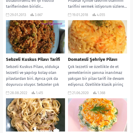
bulabilirseniz en iyi risotto
Pilavlar içinde favorim olanının
tariflerinden biridir…
tarifini vermek istiyorum sizlere…
MALZEMELERİ: 1 sm bardağı taze...
Klasik bulgur pilavı gibi değil.
29.01.2013
3.667
19.01.2018
4.055
Yapılışı çok...
Sebzeli Kuskus Pilavı Tarifi
Domatesli Şehriye Pilavı
Sebzeli Kuskus Pilavı, oldukça
Çok lezzetli ve özellikle de et
lezzetli ve yapılışı kolay olan
yemeklerinin yanına inanılmaz
pilavlardan biri. Ayrıca çok da
yakışan bir pilav tarifi ile devam
doyurucu oluyor. Sebzeler çok
ediyoruz. Özellikle klasik pirinç
yakışıyor. Bence...
pilavından...
28.08.2022
1.415
21.06.2020
1.368