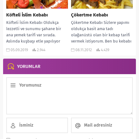
Köfteli İslim Kebabı
Çökertme Kebabı
Köfteli İslim Kebabı Oldukça
Çökertme Kebabı Sizlere yapımı
lezzetli ve sunumu şahane bir
oldukça basit ama tadı
ana yemek tarifi var sırada.
olağanüstü olan bir kebap tarifi
Aslında kuşbaşı etle yapılıyor
vermek istiyorum. Ben bu kebabı
ama evlerde...
ilk olarak...
05.09.2019
2.944
08.11.2012
4.439
YORUMLAR