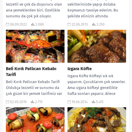
lezzetli ve çok da doyurucu olan
vakitlerinizde yapıp dolaba
ana yemeklerden biri. Özellikle
koymanızı tavsiye ederim. Bu
sunumu da çok şık oluyor.
şekilde elinizin altında
Misafir...
bulununca, gerektiğinde
06.09.2022
2.069
22.06.2013
3.250
fazlasıyla işinizi görür.
MALZEMELERİ:...
Beli Kırık Patlıcan Kebabı
Izgara Köfte
Tarifi
Izgara Köfte Köfteyi sık sık
Beli Kırık Patlıcan Kebabı Tarifi
yaparım. Çocuklarım çok severler.
Oldukça lezzetli ve sunumu da
Ama ızgara köfteyi genellikle
çok güzel bir yemek tarifimiz var
hafta sonları yaparız. Ailece
sırada. Evde kebap yapmakta...
oturup, zevkle yeriz....
02.05.2019
2.715
19.06.2014
5.415