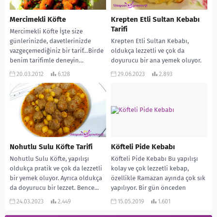
Mercimekli Köfte
Krepten Etli Sultan Kebabı
Tarifi
Mercimekli Köfte İşte size
günlerinizde, davetlerinizde
Krepten Etli Sultan Kebabı,
vazgeçemediğiniz bir tarif…Birde
oldukça lezzetli ve çok da
benim tarifimle deneyin…
doyurucu bir ana yemek oluyor.
Umarım hoşunuza gider ve
Ayrıca oldukça da yumuşak bir
20.03.2012
6.128
29.06.2023
2.893
dostlarınıza sunarsınız. Afiyet
lezzet....
olsun. MALZEMELERİ:...
Nohutlu Sulu Köfte Tarifi
Köfteli Pide Kebabı
Nohutlu Sulu Köfte, yapılışı
Köfteli Pide Kebabı Bu yapılışı
oldukça pratik ve çok da lezzetli
kolay ve çok lezzetli kebap,
bir yemek oluyor. Ayrıca oldukça
özellikle Ramazan ayında çok sık
da doyurucu bir lezzet. Bence...
yapılıyor. Bir gün önceden
alınmış...
24.03.2023
2.449
15.05.2019
1.601