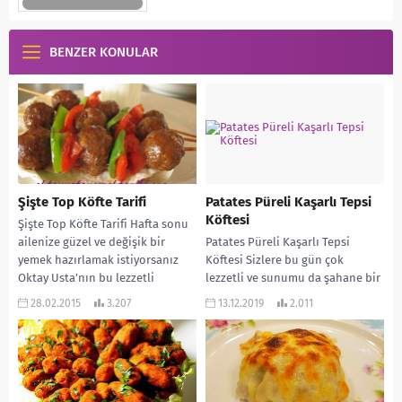
BENZER KONULAR
Şişte Top Köfte Tarifi
Patates Püreli Kaşarlı Tepsi
Köftesi
Şişte Top Köfte Tarifi Hafta sonu
ailenize güzel ve değişik bir
Patates Püreli Kaşarlı Tepsi
yemek hazırlamak istiyorsanız
Köftesi Sizlere bu gün çok
Oktay Usta’nın bu lezzetli
lezzetli ve sunumu da şahane bir
köftelrini mutlaka...
ana yemek tarifi vermek
28.02.2015
3.207
13.12.2019
2.011
istiyorum....