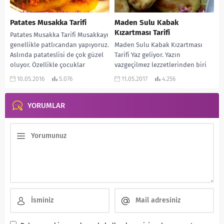
Patates Musakka Tarifi
Maden Sulu Kabak
Kızartması Tarifi
Patates Musakka Tarifi Musakkayı
genellikle patlıcandan yapıyoruz.
Maden Sulu Kabak Kızartması
Aslında patateslisi de çok güzel
Tarifi Yaz geliyor. Yazın
oluyor. Özellikle çocuklar
vazgeçilmez lezzetlerinden biri
patateslisini daha çok seviyorlar.
de kızartmalardır. Soslu kızartma
10.05.2016
5.076
11.05.2017
4.256
Yanına...
bir de yanına karpuz harika...
YORUMLAR