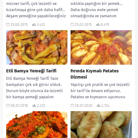
mücver tarifi, çok lezzetli ve
sıklıkla yaptığım bir yemek…
kızartmaya göre çok daha hafif…
Daha doğrusu evde yemek
Akşam yemeğine yapabileceğiniz
olmadığında ve zamanım
gibi çayın...
olmadığında çabucak
29.08.2015
3.432
25.03.2015
8.479
hazırlayabildiğim çok...
Etli Bamya Yemeği Tarifi
Fırında Kıymalı Patates
Dizmesi
Etli Bamya Yemeği Tarifi Taze
bamyaları çok sık görür olduk.
Yapılışı çok pratik ve çok lezzetli
Durum böyle olunca da lezzetli
bir tarif ile devam ediyoruz.
bir bamya yemeği yapalım
Patates ve kıymanın uyumunu
dedik....
patates köfteden biliyoruz. Bu
08.07.2018
2.225
28.07.2020
2.724
gün...