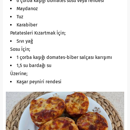
6 çorba kaşığı domates sosu veya rendesi
Maydanoz
Tuz
Karabiber
Patatesleri Kızartmak İçin;
Sıvı yağ
Sosu İçin;
1 çorba kaşığı domates-biber salçası karışımı
1,5 su bardağı su
Üzerine;
Kaşar peyniri rendesi