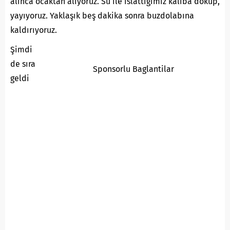
alınca ocaktan alıyoruz. Su ile ıslattığımız kalıba döküp,
yayıyoruz. Yaklaşık beş dakika sonra buzdolabına
kaldırıyoruz.
Şimdi
de sıra
Sponsorlu Baglantilar
geldi