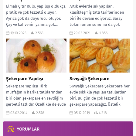
Elmalı Çıtır Rulo, yapılışı oldukça
Artık evlerde sık yapılan,
pratik ve çok lezzetli oluyor.
klasikleşmiş tatlı tariflerinden
Ayrıca çok da doyurucu oluyor.
biri ile devam ediyoruz. Saray
Çay ve kahvenin yanına çok...
Lokumunun sunumu da çok
güzel oluyor. Çay saatlerine...
19.10.2023
2.563
29.03.2021
1.856
Şekerpare Yapılışı
Sıvıyağlı Şekerpare
Şekerpare Yapılışı Türk
Sıvıyağlı Şekerpare Şekerpare her
mutfağının harika tatlılarından
evde sıklıkla yapılan tatlılardan
biri olan şekerpare en sevdiğim
biri. Bu gün de çok lezzetli bir
şerbetli tatlıdır. Özellikle de evde
şekerpare yapacağız. Üstelik
yapılmışı. Vereceğim tarif benim...
margarinsiz ve...
03.02.2014
2.578
05.12.2019
4.218
YORUMLAR