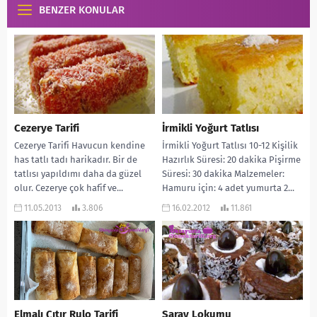
BENZER KONULAR
Cezerye Tarifi
İrmikli Yoğurt Tatlısı
Cezerye Tarifi Havucun kendine
İrmikli Yoğurt Tatlısı 10-12 Kişilik
has tatlı tadı harikadır. Bir de
Hazırlık Süresi: 20 dakika Pişirme
tatlısı yapıldımı daha da güzel
Süresi: 30 dakika Malzemeler:
olur. Cezerye çok hafif ve...
Hamuru için: 4 adet yumurta 2...
11.05.2013
3.806
16.02.2012
11.861
Elmalı Çıtır Rulo Tarifi
Saray Lokumu