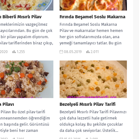
 Biberli Mısırlı Pilav
Fırında Beşamel Soslu Makarna
emeklerimizin vazgeçilmez
Fırında Beşamel Soslu Makarna
yıcılarından. Bu gün de çok
Pilav ve makarnalar hemen hemen
i bir pilav yapalım diyorum.
her gün sofralarımızda olan, ana
ilav tariflerinden biraz çıkıp,
yemeği tamamlayıcı tatlar. Bu gün
...
bir...
.2020
1.255
08.05.2019
2.011
 Pilavı
Bezelyeli Mısırlı Pilav Tarifi
Pilavı Bu özel pilav tarifi
Bezelyeli Mısırlı Pilav Tarifi Pilavınızı
anneannemden öğrendiğim
çok daha lezzetli hale getirmek
rin başında gelir. Görüntüsü
oldukça kolay. Bu şekilde çocuklar
etiyle beni her zaman
da daha çok seviyorlar. Üstelik...
. Mutlaka...