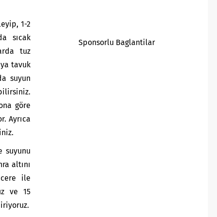
eyip, 1-2
da sıcak
Sponsorlu Baglantilar
arda tuz
eya tavuk
 da suyun
irsiniz.
 ona göre
r. Ayrıca
niz.
te suyunu
ra altını
ncere ile
uz ve 15
riyoruz.