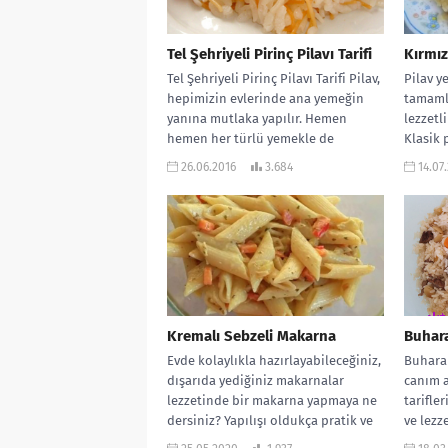
Tel Şehriyeli Pirinç Pilavı Tarifi
Kırmızı
Tel Şehriyeli Pirinç Pilavı Tarifi Pilav,
Pilav y
hepimizin evlerinde ana yemeğin
tamamla
yanına mutlaka yapılır. Hemen
lezzetl
hemen her türlü yemekle de
Klasik p
yakışır....
içine iki
26.06.2016
3.684
14.07
Kremalı Sebzeli Makarna
Buhara
Evde kolaylıkla hazırlayabileceğiniz,
Buhara 
dışarıda yediğiniz makarnalar
canım 
lezzetinde bir makarna yapmaya ne
tarifle
dersiniz? Yapılışı oldukça pratik ve
ve lezz
çok lezzetli oluyor. Oldukça...
büyüler