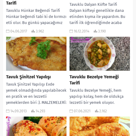
Tarifi
Tavuklu Dalyan Köfte Tarifi
Tavuklu Hünkar Beğendi Tarifi
Dalyan köfteyi genellikle dana
Hünkar beğendi tabi ki de kırmızı
etinden kıyma ile yapardım. Bu
etli olur. Bu günkü yapacağımız
tarifi ilk öğrendiğimde acaba
Hünkar Beğendi tavuk etiyle
nasıl olur yine...
04.06.2017
3.962
16.12.2014
3.190
yapılıyor...
Tavuk Şinitzel Yapılışı
Tavuklu Bezelye Yemeği
Tarifi
Tavuk Şinitzel Yapılışı Evde
yemek olmadığında yapılabilecek
Tavuklu Bezelye Yemeği, hem
en pratik ve en lezzetli
yapılışı kolay, hem de oldukça
yemeklerden biri :). MALZEMELERİ:
lezzetli bir yemek oluyor.
4 tane tavuk bonfile...
Özellikle de tavuk ve bezelye
14.09.2013
14.293
07.06.2021
2.162
birbirlerine çok...