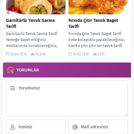
Garnitürlü Tavuk Sarma
Fırında Çıtır Tavuk Baget
Tarifi
Tarifi
Garnitürlü Tavuk Sarma Tarifi
Fırında Çıtır Tavuk Baget Tarifi
Yemeğe davet ettiğiniz
Evde kolaylıkla yapabileceğiniz,
dostlarınıza sunabileceğiniz,
harika çıtır çıtır bir tavuk tarifi
öncelikle görüntüsüyle daha
veriyorum. Özellikle çocuklar
22.04.2014
10.638
14.02.2016
5.117
sonra da tadıyla misafirlerinizi
bayılıyor. Fastfood olarak...
büyüleyecek bir tarif. Üstelik...
YORUMLAR