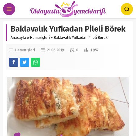
Baklavalık Yufkadan Pileli Börek
Anasayfa
»
Hamurişleri
»
Baklavalık Yufkadan Pileli Börek
Hamurişleri
21.06.2019
0
1.957