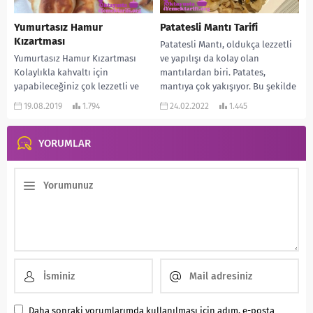
Yumurtasız Hamur
Patatesli Mantı Tarifi
Kızartması
Patatesli Mantı, oldukça lezzetli
Yumurtasız Hamur Kızartması
ve yapılışı da kolay olan
Kolaylıkla kahvaltı için
mantılardan biri. Patates,
yapabileceğiniz çok lezzetli ve
mantıya çok yakışıyor. Bu şekilde
yedikçe yedirten bir hamur
de mutlaka denemelisiniz....
19.08.2019
1.794
24.02.2022
1.445
kızartması ile devam edelim.
Yedikçe yedirten...
YORUMLAR
Daha sonraki yorumlarımda kullanılması için adım, e-posta