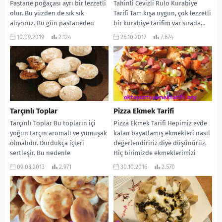
Pastane poğaçası ayrı bir lezzetli
Tahinli Cevizli Rulo Kurabiye
olur. Bu yüzden de sık sık
Tarifi Tam kışa uygun, çok lezzetli
alıyoruz. Bu gün pastaneden
bir kurabiye tarifim var sırada…
aldığınız susamlı...
Görüntüsü de çok güzel oluyor....
10.09.2019
2.124
26.10.2017
7.674
Tarçınlı Toplar
Pizza Ekmek Tarifi
Tarçınlı Toplar Bu topların içi
Pizza Ekmek Tarifi Hepimiz evde
yoğun tarçın aromalı ve yumuşak
kalan bayatlamış ekmekleri nasıl
olmalıdır. Durdukça içleri
değerlendiririz diye düşünürüz.
sertleşir. Bu nedenle
Hiç birimizde ekmeklerimizi
buzdolabında saklayıp, yeneceği
atmak istemeyiz. Bu gün sizlere...
09.03.2013
2.971
30.10.2016
2.570
zaman...