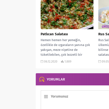
Patlıcan Salatası
Rus Sa
Hemen hemen her yemeğin,
Rus Sal
özellikle de ızgaraların yanına çok
ülkemiz
yakışan, meze niyetine de
bilinse
tüketilebilen, çok lezzetli bir
salatas
Patlıcan Salatası tarifi...
dolabı
06.12.2020
1.889
09.05
YORUMLAR