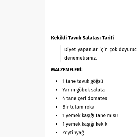
Kekikli Tavuk Salatası Tarifi
Diyet yapanlar için çok doyuruc
denemelisiniz.
MALZEMELERİ:
1 tane tavuk göğsü
Yarım göbek salata
4 tane çeri domates
Bir tutam roka
1 yemek kaşığı tane mısır
1 yemek kaşığı kekik
Zeytinyağ