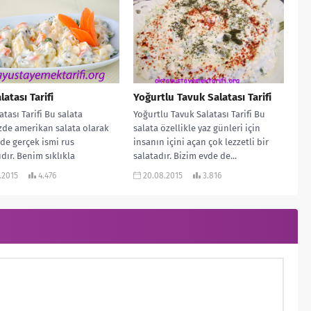
latası Tarifi
Yoğurtlu Tavuk Salatası Tarifi
atası Tarifi Bu salata
Yoğurtlu Tavuk Salatası Tarifi Bu
de amerikan salata olarak
salata özellikle yaz günleri için
 de gerçek ismi rus
insanın içini açan çok lezzetli bir
ıdır. Benim sıklıkla
salatadır. Bizim evde de...
mda bulundurduğum bu...
.2015
4.476
20.08.2015
3.816