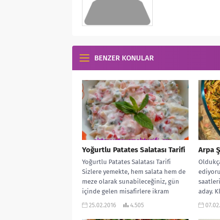
BENZER KONULAR
Yoğurtlu Patates Salatası Tarifi
Arpa Ş
Yoğurtlu Patates Salatası Tarifi
Oldukça
Sizlere yemekte, hem salata hem de
ediyoru
meze olarak sunabileceğiniz, gün
saatler
içinde gelen misafirlere ikram
aday. K
edebileceğiniz. Günün...
sıkılanl
25.02.2016
4.505
07.02