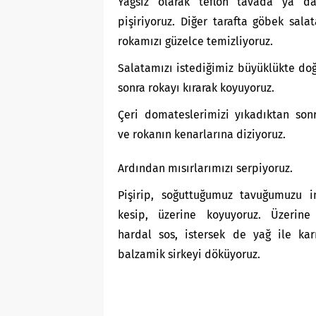
Yağsız olarak teflon tavada ya da
pişiriyoruz. Diğer tarafta göbek sala
rokamızı güzelce temizliyoruz.
Salatamızı istediğimiz büyüklükte do
sonra rokayı kırarak koyuyoruz.
Çeri domateslerimizi yıkadıktan son
ve rokanın kenarlarına diziyoruz.
Ardından mısırlarımızı serpiyoruz.
Pişirip, soğuttuğumuz tavuğumuzu i
kesip, üzerine koyuyoruz. Üzerine 
hardal sos, istersek de yağ ile karı
balzamik sirkeyi döküyoruz.