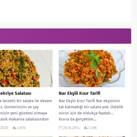
ehriye Salatası
Nar Ekşili Kısır Tarifi
 lezzetli bir salata ile devam
Nar Ekşili Kısır Tarifi Nar ekşisinin
z. Günlerinizin ve çay
tat katmadığı bir salata yok. Üstelik
inizin yeni gözdesi olmaya
vücut için de oldukça faydalı…
lasik makarna salatasından
Kısıra da gerçekten...
ar Arpa...
.2020
3.810
28.10.2014
3.496