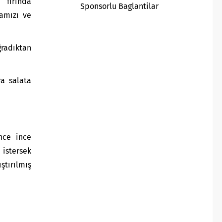
 fırında
Sponsorlu Baglantilar
tamızı ve
ğradıktan
ra salata
nce ince
istersek
ştırılmış