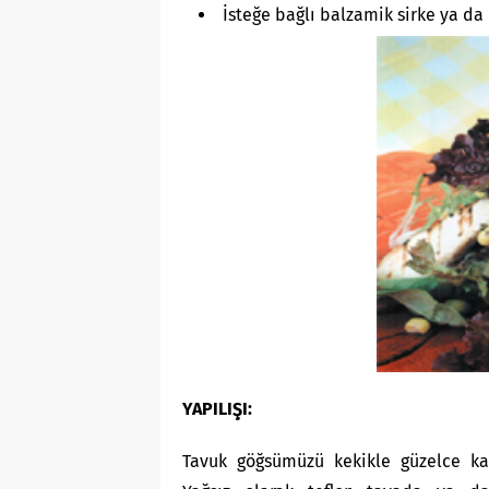
İsteğe bağlı balzamik sirke ya da
YAPILIŞI:
Tavuk göğsümüzü kekikle güzelce kap