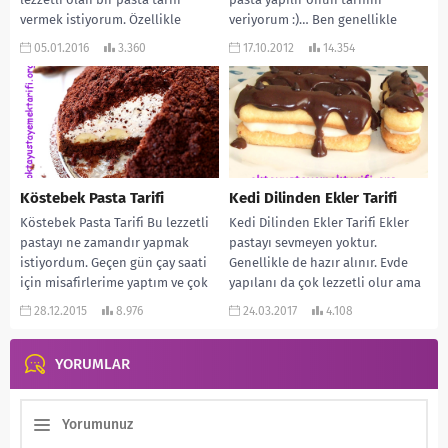
vermek istiyorum. Özellikle
veriyorum :)… Ben genellikle
günleriniz...
tercihimi hep mozaik...
05.01.2016
3.360
17.10.2012
14.354
Köstebek Pasta Tarifi
Kedi Dilinden Ekler Tarifi
Köstebek Pasta Tarifi Bu lezzetli
Kedi Dilinden Ekler Tarifi Ekler
pastayı ne zamandır yapmak
pastayı sevmeyen yoktur.
istiyordum. Geçen gün çay saati
Genellikle de hazır alınır. Evde
için misafirlerime yaptım ve çok
yapılanı da çok lezzetli olur ama
beğenildi…...
biraz...
28.12.2015
8.976
24.03.2017
4.108
YORUMLAR