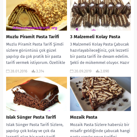
Muzlu Piramit Pasta Tarifi
3 Malzemeli Kolay Pasta
Muzlu Piramit Pasta Tarifi Şimdi
3 Malzemeli Kolay Pasta Çabucak
sizlere görüntüsü çok güzel
hazırlayabileceğiniz, çok lezzetli
yapılışı da çok pratik bir pasta
bir pasta tarifi ile devam edelim.
tarifi vermek istiyorum. Özellikle
Şekli de mükemmel oluyor. Hazır
çocuklarınız...
puding...
28.01.2016
3.314
20.09.2019
2.090
Islak Sünger Pasta Tarifi
Mozaik Pasta
Islak Sünger Pasta Tarifi Sizlere,
Mozaik Pasta Sizlere habersiz bir
yapılışı çok kolay ve çok da
misafir geldiğinde çabucak hangi
lezzetli olan bir pasta tarifi
pasta yapılır onun tarifini