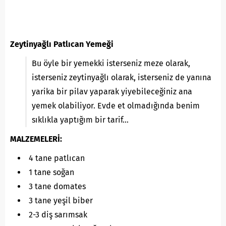
Zeytinyağlı Patlıcan Yemeği
Bu öyle bir yemekki isterseniz meze olarak,
isterseniz zeytinyağlı olarak, isterseniz de yanına
yarika bir pilav yaparak yiyebileceğiniz ana
yemek olabiliyor. Evde et olmadığında benim
sıklıkla yaptığım bir tarif…
MALZEMELERİ:
4 tane patlıcan
1 tane soğan
3 tane domates
3 tane yeşil biber
2-3 diş sarımsak