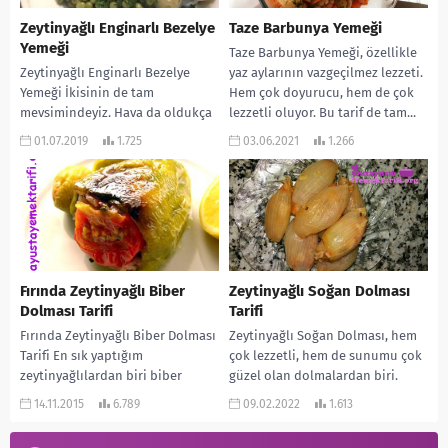
Zeytinyağlı Enginarlı Bezelye
Taze Barbunya Yemeği
Yemeği
Taze Barbunya Yemeği, özellikle
Zeytinyağlı Enginarlı Bezelye
yaz aylarının vazgeçilmez lezzeti.
Yemeği İkisinin de tam
Hem çok doyurucu, hem de çok
mevsimindeyiz. Hava da oldukça
lezzetli oluyor. Bu tarif de tam...
sıcak. Böyle zamanlarda hafif
01.07.2019
1.725
03.06.2021
1.266
yemekler tercihimiz olmalı. Bu
gün...
Fırında Zeytinyağlı Biber
Zeytinyağlı Soğan Dolması
Dolması Tarifi
Tarifi
Fırında Zeytinyağlı Biber Dolması
Zeytinyağlı Soğan Dolması, hem
Tarifi En sık yaptığım
çok lezzetli, hem de sunumu çok
zeytinyağlılardan biri biber
güzel olan dolmalardan biri.
dolmasıdır. Gerçekten çok
Ayrıca yapılışı da oldukça kolay.
14.11.2015
6.789
09.02.2022
1.613
lezzetli olur. Özellikle yemekli
Yedikçe...
misafirim gelecekse,...