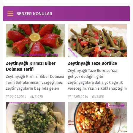
BENZER KONULAR
Zeytinyağlı Kırmızı Biber
Zeytinyağlı Taze Börülce
Dolması Tarifi
Zeytinyağlı Taze Börülce Yaz
Zeytinyağlı Kırmızı Biber Dolması
geliyor dediğim gibi
Tarifi Sofralarımızın vazgeçilmez
zeytinyağlılara daha çok ağırlık
zeytinyağlıların başında gelen
vereceğim. Yazın sıklıkla yaptığım
biber dolmasını Oktay Usta
ve tadını çok sevdiğim bir...
22.01.2014
5.070
17.05.2014
3.851
kırmızı dolmalık biberden
yapmış. Çok da...