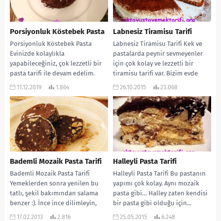
Porsiyonluk Köstebek Pasta
Labnesiz Tiramisu Tarifi
Porsiyonluk Köstebek Pasta
Labnesiz Tiramisu Tarifi Kek ve
Evinizde kolaylıkla
pastalarda peynir sevmeyenler
yapabileceğiniz, çok lezzetli bir
için çok kolay ve lezzetli bir
pasta tarifi ile devam edelim.
tiramisu tarifi var. Bizim evde
Köstebek pastayı genelikle
sıklıkla...
11.12.2019
1.864
26.10.2015
23.068
büyük olarak yapıyoruz....
Bademli Mozaik Pasta Tarifi
Halleyli Pasta Tarifi
Bademli Mozaik Pasta Tarifi
Halleyli Pasta Tarifi Bu pastanın
Yemeklerden sonra yenilen bu
yapımı çok kolay. Aynı mozaik
tatlı, şekil bakımından salama
pasta gibi… Halley zaten kendisi
benzer :). İnce ince dilimleyin,
bir pasta gibi olduğu için...
espresso veya sütlü...
17.02.2013
2.816
25.05.2015
6.248