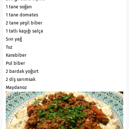
1 tane soğan
1 tane domates
2 tane yeşil biber
1 tatlı kaşığı salça
Sıvı yağ
Tuz
Karabiber
Pul biber
2 bardak yoğurt
2 diş sarımsak
Maydanoz