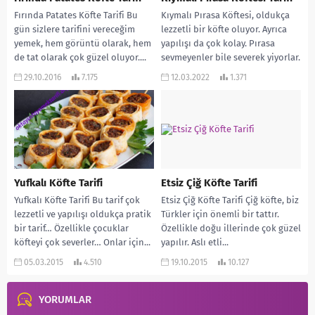
Fırında Patates Köfte Tarifi Bu
Kıymalı Pırasa Köftesi, oldukça
gün sizlere tarifini vereceğim
lezzetli bir köfte oluyor. Ayrıca
yemek, hem görüntü olarak, hem
yapılışı da çok kolay. Pırasa
de tat olarak çok güzel oluyor....
sevmeyenler bile severek yiyorlar.
Bence mutlaka...
29.10.2016
7.175
12.03.2022
1.371
Yufkalı Köfte Tarifi
Etsiz Çiğ Köfte Tarifi
Yufkalı Köfte Tarifi Bu tarif çok
Etsiz Çiğ Köfte Tarifi Çiğ köfte, biz
lezzetli ve yapılışı oldukça pratik
Türkler için önemli bir tattır.
bir tarif… Özellikle çocuklar
Özellikle doğu illerinde çok güzel
köfteyi çok severler… Onlar için...
yapılır. Aslı etli...
05.03.2015
4.510
19.10.2015
10.127
YORUMLAR