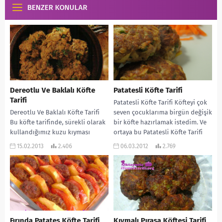
BENZER KONULAR
Dereotlu Ve Baklalı Köfte
Patatesli Köfte Tarifi
Tarifi
Patatesli Köfte Tarifi Köfteyi çok
Dereotlu Ve Baklalı Köfte Tarifi
seven çocuklarıma birgün değişik
Bu köfte tarifinde, sürekli olarak
bir köfte hazırlamak istedim. Ve
kullandığımız kuzu kıyması
ortaya bu Patatesli Köfte Tarifi
yerine yağsız dana kıyması
‘m...
15.02.2013
2.406
06.03.2012
2.769
kullanılıyor. MALZEMELERİ:
Yarım...
Fırında Patates Köfte Tarifi
Kıymalı Pırasa Köftesi Tarifi