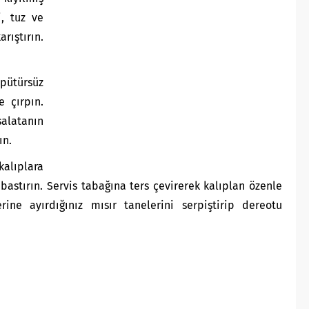
i, tuz ve
ıştırın.
ütürsüz
 çırpın.
alatanın
ın.
kalıplara
 bastırın. Servis tabağına ters çevirerek kalıplan özenle
erine ayırdığınız mısır tanelerini serpiştirip dereotu