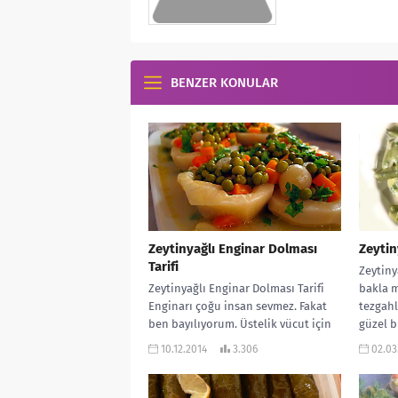
BENZER KONULAR
Zeytinyağlı Enginar Dolması
Zeytin
Tarifi
Zeytiny
Zeytinyağlı Enginar Dolması Tarifi
bakla m
Enginarı çoğu insan sevmez. Fakat
tezgah
ben bayılıyorum. Üstelik vücut için
güzel b
faydaları çok. Özellikle de karaciğer
yapalım.
10.12.2014
3.306
02.03
için....