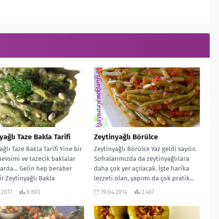
yağlı Taze Bakla Tarifi
Zeytinyağlı Börülce
ağlı Taze Bakla Tarifi Yine bir
Zeytinyağlı Börülce Yaz geldi sayılır.
evsimi ve tazecik baklalar
Sofralarımızda da zeytinyağlılara
larda… Gelin hep beraber
daha çok yer açılacak. İşte harika
ir Zeytinyağlı Bakla
lezzeti olan, yapımı da çok pratik...
...
.2017
8.693
19.04.2014
2.467