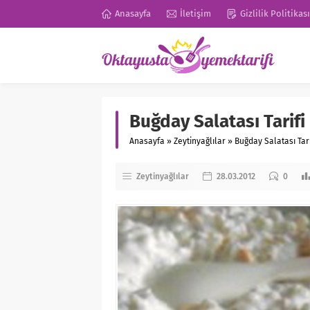
Anasayfa
İletişim
Gizlilik Politikası
Buğday Salatası Tarifi
Anasayfa
»
Zeytinyağlılar
»
Buğday Salatası Tari
Zeytinyağlılar
28.03.2012
0