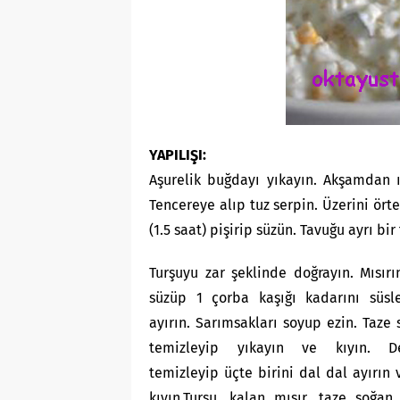
YAPILIŞI:
Aşurelik buğdayı yıkayın. Akşamdan ıl
Tencereye alıp tuz serpin. Üzerini ö
(1.5 saat) pişirip süzün. Tavuğu ayrı b
Turşuyu zar şeklinde doğrayın. Mısır
süzüp 1 çorba kaşığı kadarını süsl
ayırın. Sarımsakları soyup ezin. Taze 
temizleyip yıkayın ve kıyın. De
temizleyip üçte birini dal dal ayırın 
kıyın.Turşu, kalan mısır, taze soğan,