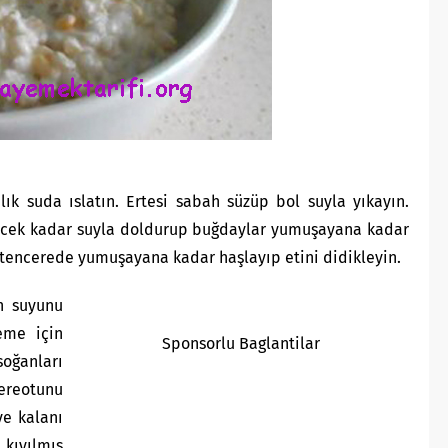
ık suda ıslatın. Ertesi sabah süzüp bol suyla yıkayın.
rtecek kadar suyla doldurup buğdaylar yumuşayana kadar
ir tencerede yumuşayana kadar haşlayıp etini didikleyin.
ın suyunu
eme için
Sponsorlu Baglantilar
soğanları
reotunu
ve kalanı
 kıyılmış