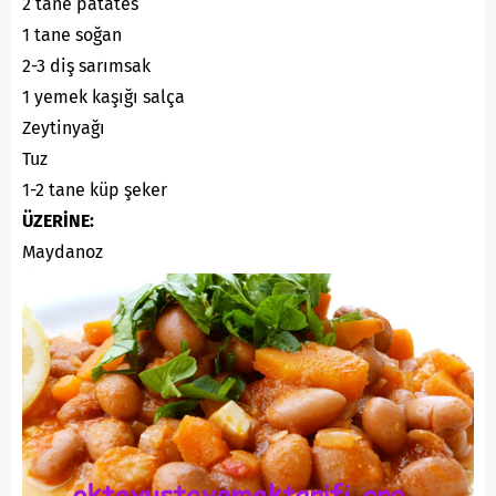
2 tane patates
1 tane soğan
2-3 diş sarımsak
1 yemek kaşığı salça
Zeytinyağı
Tuz
1-2 tane küp şeker
ÜZERİNE:
Maydanoz