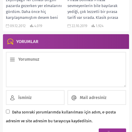
pazarda gezerken yer elmalarını
sevmeyenlerin bile bayılarak
gördüm. Daha önce hiç
yediği, çok lezzetli bir pırasa
karşılaşmamıştım desem beni
tarifi var sırada. Klasik pırasa
ayıplamazsınız heralde. Yada
yemeğinden farklı olarak
09.12.2012
4.019
22.10.2019
1.924
dikkatimi çekmemişti....
dolmasını...
YORUMLAR
Daha sonraki yorumlarımda kullanılması için adım, e-posta
adresim ve site adresim bu tarayıcıya kaydedilsin.