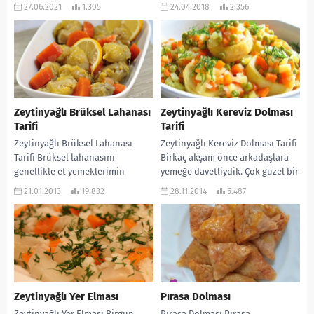
tüketebilirsiniz....
gün sizlere çok lezzetli...
27.06.2021
1.305
24.04.2018
2.356
Zeytinyağlı Brüksel Lahanası
Zeytinyağlı Kereviz Dolması
Tarifi
Tarifi
Zeytinyağlı Brüksel Lahanası
Zeytinyağlı Kereviz Dolması Tarifi
Tarifi Brüksel lahanasını
Birkaç akşam önce arkadaşlara
genellikle et yemeklerimin
yemeğe davetliydik. Çok güzel bir
yanına aperatif ve salata olarak
sofra kurmuşlardı… Zeytinyağlı
21.01.2013
19.832
28.11.2014
5.487
sunardım. Daha sonra zeytinyağlı
olarak da kereviz dolması...
bu yemeği...
Zeytinyağlı Yer Elması
Pırasa Dolması
Zeytinyağlı Yer Elması Birgün
Pırasa Dolması Pırasa