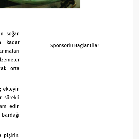
ın, soğan
a kadar
Sponsorlu Baglantilar
lanmaları
lzemeler
rak orta
; ekleyin
r sürekli
evam edin
u bardağı
 pişirin.