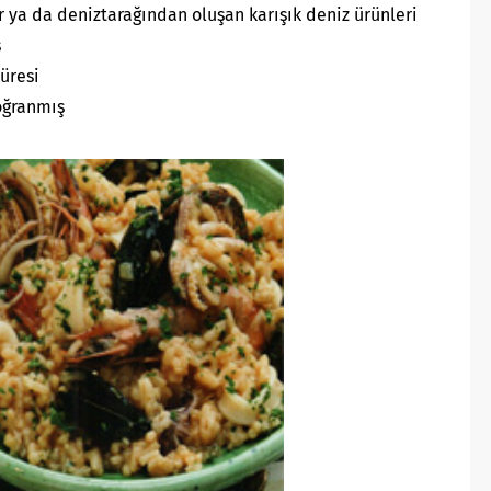
r ya da deniztarağından oluşan karışık deniz ürünleri
ş
üresi
oğranmış