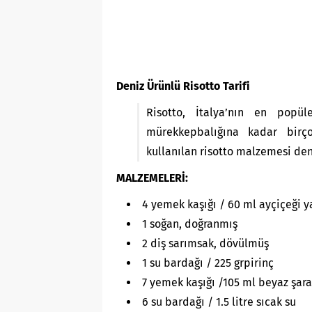
Deniz Ürünlü Risotto Tarifi
Risotto, İtalya’nın en popü
mürekkepbalığına kadar birç
kullanılan risotto malzemesi deni
MALZEMELERİ:
4 yemek kaşığı / 60 ml ayçiçeği y
1 soğan, doğranmış
2 diş sarımsak, dövülmüş
1 su bardağı / 225 grpirinç
7 yemek kaşığı /105 ml beyaz şar
6 su bardağı / 1.5 litre sıcak su