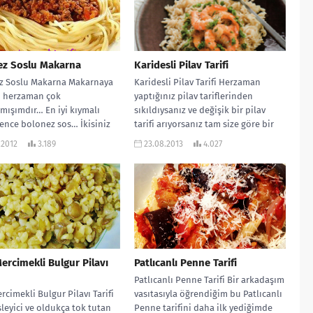
ez Soslu Makarna
Karidesli Pilav Tarifi
z Soslu Makarna Makarnaya
Karidesli Pilav Tarifi Herzaman
ı herzaman çok
yaptığınız pilav tariflerinden
rmışımdır… En iyi kıymalı
sıkıldıysanız ve değişik bir pilav
ence bolonez sos… İkisiniz
tarifi arıyorsanız tam size göre bir
ıyla oluşan harika bir...
tarif… Ben...
.2012
3.189
23.08.2013
4.027
Mercimekli Bulgur Pilavı
Patlıcanlı Penne Tarifi
Patlıcanlı Penne Tarifi Bir arkadaşım
ercimekli Bulgur Pilavı Tarifi
vasıtasıyla öğrendiğim bu Patlıcanlı
leyici ve oldukça tok tutan
Penne tarifini daha ilk yediğimde