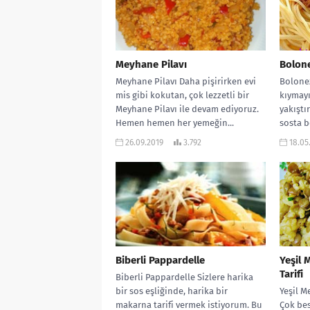
Meyhane Pilavı
Bolon
Meyhane Pilavı Daha pişirirken evi
Bolone
mis gibi kokutan, çok lezzetli bir
kıymay
Meyhane Pilavı ile devam ediyoruz.
yakıştı
Hemen hemen her yemeğin...
sosta b
karışım
26.09.2019
3.792
18.05
Biberli Pappardelle
Yeşil 
Tarifi
Biberli Pappardelle Sizlere harika
bir sos eşliğinde, harika bir
Yeşil M
makarna tarifi vermek istiyorum. Bu
Çok bes