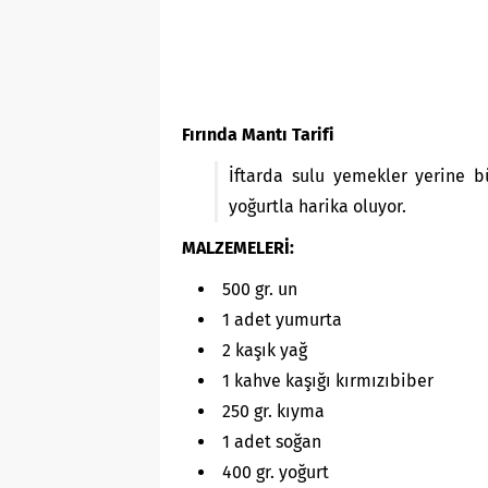
Fırında Mantı Tarifi
İftarda sulu yemekler yerine b
yoğurtla harika oluyor.
MALZEMELERİ:
500 gr. un
1 adet yumurta
2 kaşık yağ
1 kahve kaşığı kırmızıbiber
250 gr. kıyma
1 adet soğan
400 gr. yoğurt