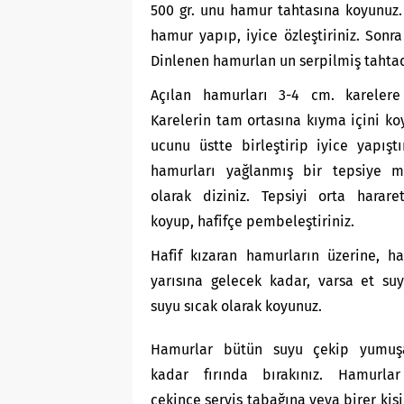
500 gr. unu hamur tahtasına koyunuz. 
hamur yapıp, iyice özleştiriniz. Sonr
Dinlenen hamurlan un serpilmiş tahtad
Açılan hamurları 3-4 cm. karelere 
Karelerin tam ortasına kıyma içini ko
ucunu üstte birleştirip iyice yapıştı
hamurları yağlanmış bir tepsiye 
olarak diziniz. Tepsiyi orta hararet
koyup, hafifçe pembeleştiriniz.
Hafif kızaran hamurların üzerine, h
yarısına gelecek kadar, varsa et su
suyu sıcak olarak koyunuz.
Hamurlar bütün suyu çekip yumuş
kadar fırında bırakınız. Hamurla
çekince servis tabağına veya birer kişi