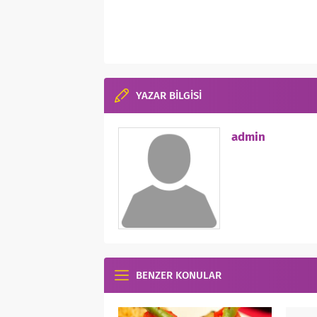
YAZAR BİLGİSİ
admin
BENZER KONULAR