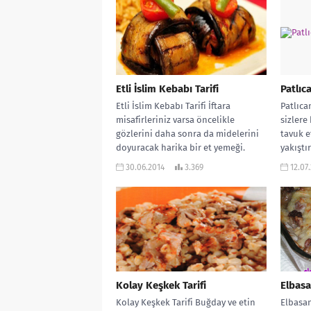
Etli İslim Kebabı Tarifi
Patlıc
Etli İslim Kebabı Tarifi İftara
Patlıca
misafirleriniz varsa öncelikle
sizlere
gözlerini daha sonra da midelerini
tavuk e
doyuracak harika bir et yemeği.
yakıştı
Gerçekten görüntüsü...
yapıyor
30.06.2014
3.369
12.07
Kolay Keşkek Tarifi
Elbasa
Kolay Keşkek Tarifi Buğday ve etin
Elbasan