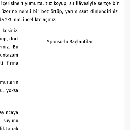
içerisine 1 yumurta, tuz koyup, su ilâvesiyle sertçe bir
a üzerine nemli bir bez örtüp, yarım saat dinlendiriniz.
a 2-3 mm. incelikte açınız.
kesiniz.
yup, dört
Sponsorlu Baglantilar
rınız. Bu
muntazam
li fırına
amurların
yu, yoksa
ayıncaya
r suyunu
lik tabak