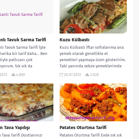
anlı Tavuk Sarma Tarifi
Kuzu Külbastı
nlı Tavuk Sarma Tarifi İşte
Kuzu Külbastı İftar sofralarıma ana
 harika bir tarif daha… Ben
yemek olarak genellikle et
tiyle patlıcanı çok
yemekleri yapmaya özen gösteririm.
rıyorum. Sık sık da
Tabi yanında sebze yemeklerimde
um....
mutlaka olur. Şimdi...
.2013
4.869
20.07.2012
3.826
n Tava Yapılışı
Patates Oturtma Tarifi
 Tava Tarifi Dostlarınızı
Patates Oturtma Tarifi Evde sık sık