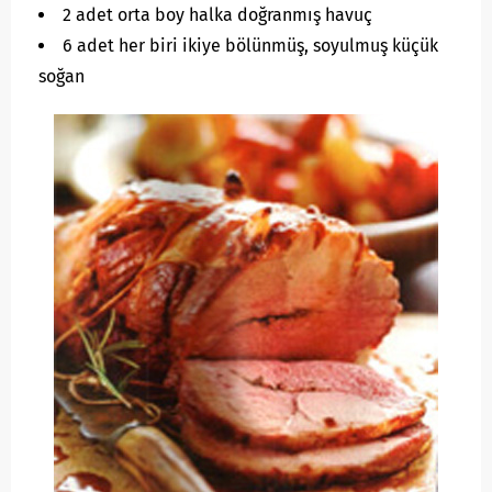
2 adet orta boy halka doğranmış havuç
6 adet her biri ikiye bölünmüş, soyulmuş küçük
soğan