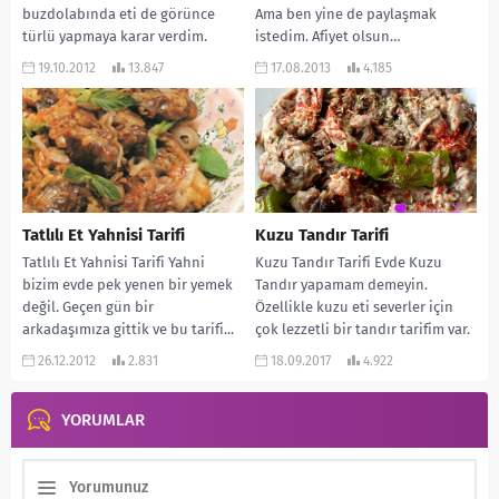
buzdolabında eti de görünce
Ama ben yine de paylaşmak
türlü yapmaya karar verdim.
istedim. Afiyet olsun…
Yapımı sebzeleri...
MALZEMELERİ: 2 su bardağı tane...
19.10.2012
13.847
17.08.2013
4.185
Tatlılı Et Yahnisi Tarifi
Kuzu Tandır Tarifi
Tatlılı Et Yahnisi Tarifi Yahni
Kuzu Tandır Tarifi Evde Kuzu
bizim evde pek yenen bir yemek
Tandır yapamam demeyin.
değil. Geçen gün bir
Özellikle kuzu eti severler için
arkadaşımıza gittik ve bu tarifi...
çok lezzetli bir tandır tarifim var.
Üstelik...
26.12.2012
2.831
18.09.2017
4.922
YORUMLAR