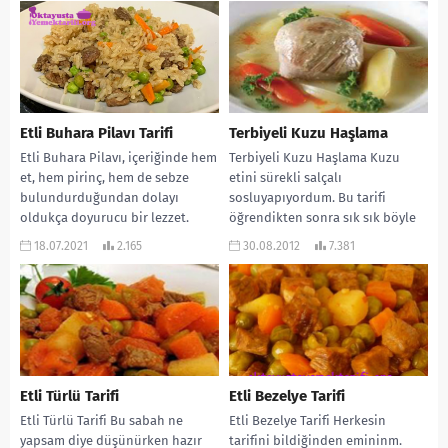
Etli Buhara Pilavı Tarifi
Terbiyeli Kuzu Haşlama
Etli Buhara Pilavı, içeriğinde hem
Terbiyeli Kuzu Haşlama Kuzu
et, hem pirinç, hem de sebze
etini sürekli salçalı
bulundurduğundan dolayı
sosluyapıyordum. Bu tarifi
oldukça doyurucu bir lezzet.
öğrendikten sonra sık sık böyle
Üstelik yapılışı da...
yapıyorum. Çok hafif bir yemek...
18.07.2021
2.165
30.08.2012
7.381
Etli Türlü Tarifi
Etli Bezelye Tarifi
Etli Türlü Tarifi Bu sabah ne
Etli Bezelye Tarifi Herkesin
yapsam diye düşünürken hazır
tarifini bildiğinden emininm.