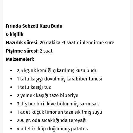
Fırında Sebzeli Kuzu Budu
6 kişilik
Hazırlık süresi:
20 dakika -1 saat dinlendirme süre
Pişirme süresi:
2 saat
Malzemeleri:
2,5 kg.’Iık kemiği çıkarılmış kuzu budu
1 tatlı kaşığı dövülmüş karabiber tanesi
1 tatlı kaşığı tuz
2 yemek kaşığı taze biberiye
3 diş her biri ikiye bölünmüş sarımsak
1 adet küçük limonun taze sıkılmış suyu
200 gr. oda sıcaklığında tereyağı
4 adet iri küp doğranmış patates