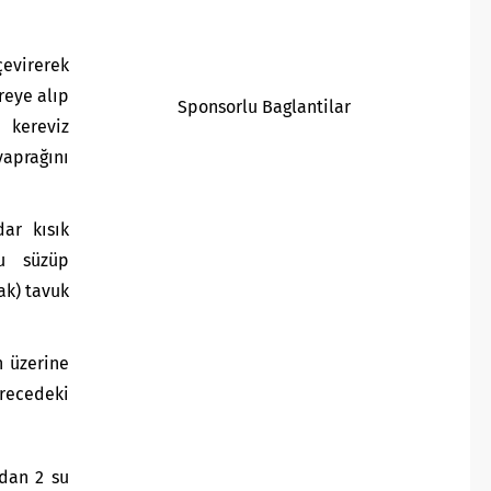
evirerek
reye alıp
Sponsorlu Baglantilar
 kereviz
yaprağını
ar kısık
nu süzüp
ak) tavuk
n üzerine
recedeki
dan 2 su