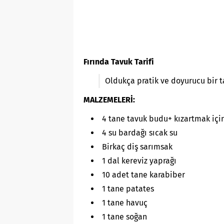
Fırında Tavuk Tarifi
Oldukça pratik ve doyurucu bir t
MALZEMELERİ:
4 tane tavuk budu+ kızartmak için
4 su bardağı sıcak su
Birkaç diş sarımsak
1 dal kereviz yaprağı
10 adet tane karabiber
1 tane patates
1 tane havuç
1 tane soğan