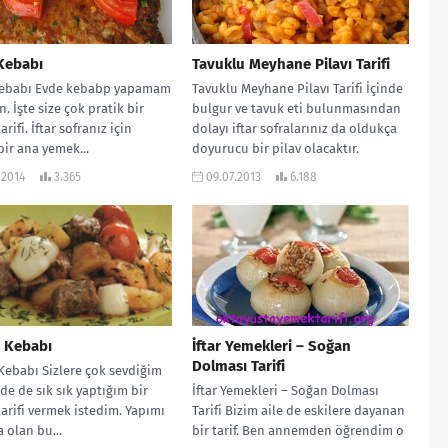
Kebabı
Tavuklu Meyhane Pilavı Tarifi
Kebabı Evde kebabp yapamam
Tavuklu Meyhane Pilavı Tarifi İçinde
. İşte size çok pratik bir
bulgur ve tavuk eti bulunmasından
rifi. İftar sofranız için
dolayı iftar sofralarınız da oldukça
bir ana yemek...
doyurucu bir pilav olacaktır.
MALZEMELERİ:...
.2014
3.365
09.07.2013
6.188
 Kebabı
İftar Yemekleri – Soğan
Dolması Tarifi
ebabı Sizlere çok sevdiğim
de de sık sık yaptığım bir
İftar Yemekleri – Soğan Dolması
arifi vermek istedim. Yapımı
Tarifi Bizim aile de eskilere dayanan
 olan bu...
bir tarif. Ben annemden öğrendim o