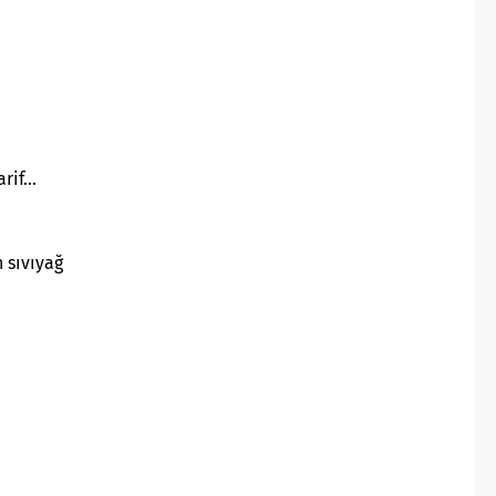
arif…
 sıvıyağ