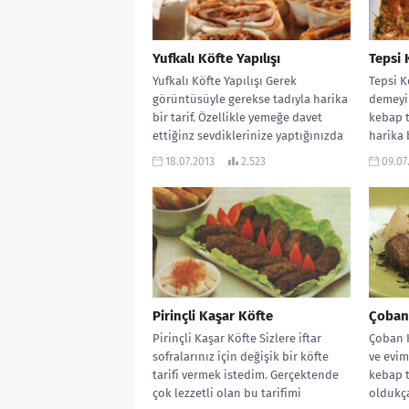
Yufkalı Köfte Yapılışı
Tepsi 
Yufkalı Köfte Yapılışı Gerek
Tepsi 
görüntüsüyle gerekse tadıyla harika
demeyin
bir tarif. Özellikle yemeğe davet
kebap ta
ettiğinz sevdiklerinize yaptığınızda
harika 
çok seveceklerdir. Ayrıca iftar...
18.07.2013
2.523
09.07
Pirinçli Kaşar Köfte
Çoban
Pirinçli Kaşar Köfte Sizlere iftar
Çoban K
sofralarınız için değişik bir köfte
ve evim
tarifi vermek istedim. Gerçektende
kebap t
çok lezzetli olan bu tarifimi
oldukça