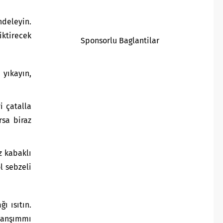
deleyin.
ktirecek
Sponsorlu Baglantilar
yıkayın,
i çatalla
rsa biraz
z kabaklı
l sebzeli
ı ısıtın.
 kanşımmı