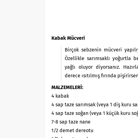
Kabak Mücveri
Birçok sebzenin mücveri yapıl
Özellikle sarımsaklı yoğurtla
yağlı oluyor diyorsanız. Hazırl
derece ısıtılmış fırında pişirirse
MALZEMELERİ:
4 kabak
4 sap taze sarımsak (veya 1 diş kuru s
4 sap taze soğan (veya 1 küçük kuru so
7-8 sap taze nane
1/2 demet dereotu