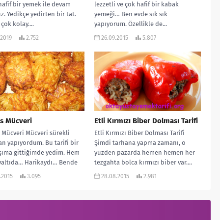
hafif bir yemek ile devam
lezzetli ve çok hafif bir kabak
z. Yedikçe yedirten bir tat.
yemeği… Ben evde sık sık
 çok kolay....
yapıyorum. Özellikle de...
.2019
2.752
26.09.2015
5.807
s Mücveri
Etli Kırmızı Biber Dolması Tarifi
 Mücveri Mücveri sürekli
Etli Kırmızı Biber Dolması Tarifi
n yapıyordum. Bu tarifi bir
Şimdi tarhana yapma zamanı, o
şıma gittiğimde yedim. Hem
yüzden pazarda hemen hemen her
valtıda… Harikaydı… Bende
tezgahta bolca kırmızı biber var....
nu için...
.2015
3.095
28.08.2015
2.981