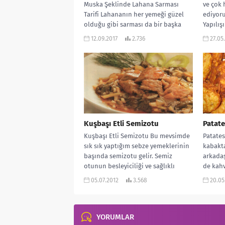
Muska Şeklinde Lahana Sarması
ve çok 
Tarifi Lahananın her yemeği güzel
ediyoru
olduğu gibi sarması da bir başka
Yapılışı
oluyor. Bu günkü sarmamızın şekli...
12.09.2017
2.736
27.05
Kuşbaşı Etli Semizotu
Patate
Kuşbaşı Etli Semizotu Bu mevsimde
Patates
sık sık yaptığım sebze yemeklerinin
kabakta
başında semizotu gelir. Semiz
arkada
otunun besleyiciliği ve sağlıklı
de kah
olması da...
hafta so
05.07.2012
3.568
20.05
YORUMLAR