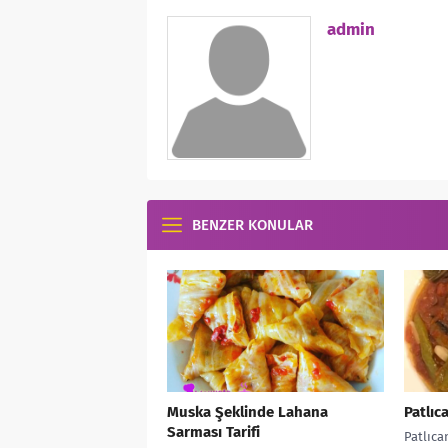
admin
BENZER KONULAR
Muska Şeklinde Lahana
Patlıc
Sarması Tarifi
Patlıcan