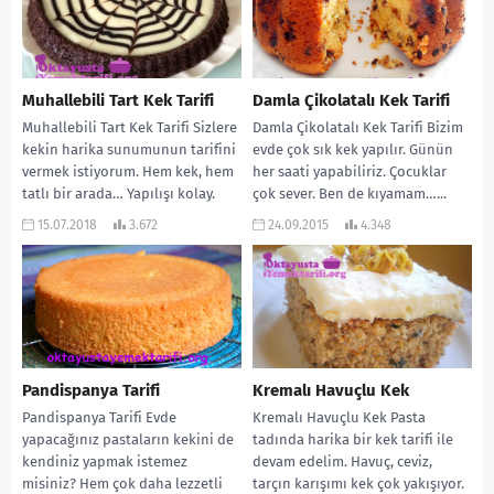
Muhallebili Tart Kek Tarifi
Damla Çikolatalı Kek Tarifi
Muhallebili Tart Kek Tarifi Sizlere
Damla Çikolatalı Kek Tarifi Bizim
kekin harika sunumunun tarifini
evde çok sık kek yapılır. Günün
vermek istiyorum. Hem kek, hem
her saati yapabiliriz. Çocuklar
tatlı bir arada… Yapılışı kolay.
çok sever. Ben de kıyamam…...
Çay...
15.07.2018
3.672
24.09.2015
4.348
Pandispanya Tarifi
Kremalı Havuçlu Kek
Pandispanya Tarifi Evde
Kremalı Havuçlu Kek Pasta
yapacağınız pastaların kekini de
tadında harika bir kek tarifi ile
kendiniz yapmak istemez
devam edelim. Havuç, ceviz,
misiniz? Hem çok daha lezzetli
tarçın karışımı kek çok yakışıyor.