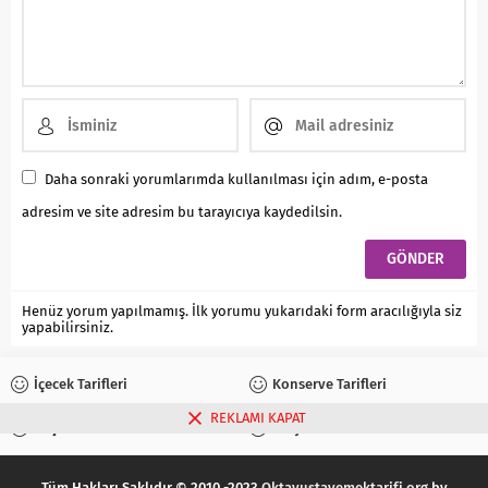
Daha sonraki yorumlarımda kullanılması için adım, e-posta
adresim ve site adresim bu tarayıcıya kaydedilsin.
Henüz yorum yapılmamış. İlk yorumu yukarıdaki form aracılığıyla siz
yapabilirsiniz.
İçecek Tarifleri
Konserve Tarifleri
REKLAMI KAPAT
Reçel Tarifleri
Turşu Tarifleri
Tüm Hakları Saklıdır © 2010 -2023
Oktayustayemektarifi.org
by