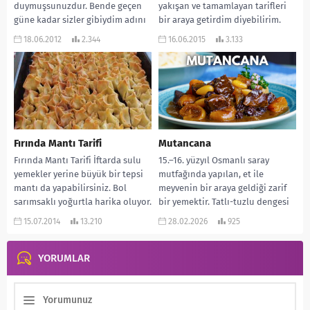
duymuşsunuzdur. Bende geçen
yakışan ve tamamlayan tarifleri
güne kadar sizler gibiydim adını
bir araya getirdim diyebilirim.
duymuştum fakat...
Tabiki...
18.06.2012
2.344
16.06.2015
3.133
Fırında Mantı Tarifi
Mutancana
Fırında Mantı Tarifi İftarda sulu
15.–16. yüzyıl Osmanlı saray
yemekler yerine büyük bir tepsi
mutfağında yapılan, et ile
mantı da yapabilirsiniz. Bol
meyvenin bir araya geldiği zarif
sarımsaklı yoğurtla harika oluyor.
bir yemektir. Tatlı-tuzlu dengesi
MALZEMELERİ: 500...
sayesinde hem şaşırtıcı...
15.07.2014
13.210
28.02.2026
925
YORUMLAR