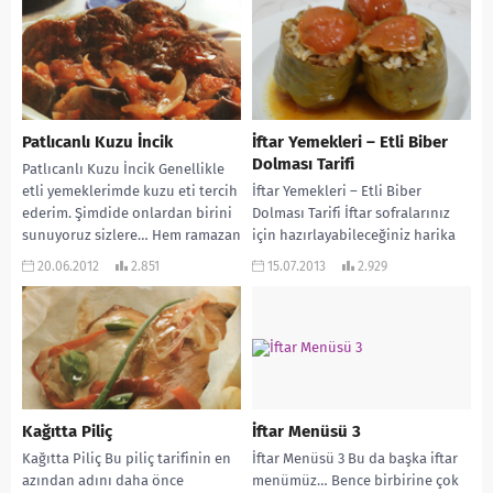
Patlıcanlı Kuzu İncik
İftar Yemekleri – Etli Biber
Dolması Tarifi
Patlıcanlı Kuzu İncik Genellikle
etli yemeklerimde kuzu eti tercih
İftar Yemekleri – Etli Biber
ederim. Şimdide onlardan birini
Dolması Tarifi İftar sofralarınız
sunuyoruz sizlere… Hem ramazan
için hazırlayabileceğiniz harika
da yaklaşırken dostlarınıza...
ve kolay bir tarif. Dolma
20.06.2012
2.851
15.07.2013
2.929
dendiğinde de en...
Kağıtta Piliç
İftar Menüsü 3
Kağıtta Piliç Bu piliç tarifinin en
İftar Menüsü 3 Bu da başka iftar
azından adını daha önce
menümüz… Bence birbirine çok