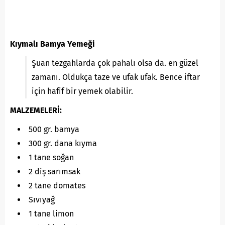
Kıymalı Bamya Yemeği
Şuan tezgahlarda çok pahalı olsa da. en güzel
zamanı. Oldukça taze ve ufak ufak. Bence iftar
için hafif bir yemek olabilir.
MALZEMELERİ:
500 gr. bamya
300 gr. dana kıyma
1 tane soğan
2 diş sarımsak
2 tane domates
Sıvıyağ
1 tane limon