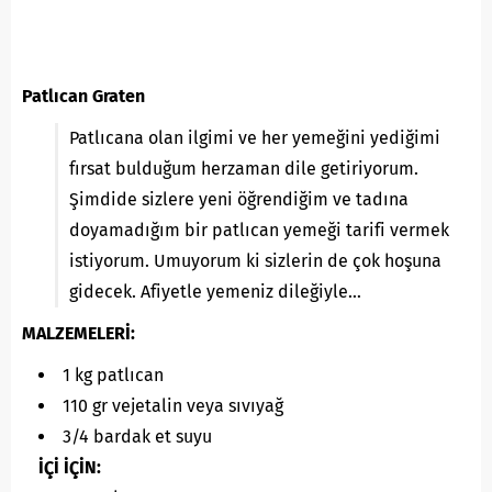
Patlıcan Graten
Patlıcana olan ilgimi ve her yemeğini yediğimi
fırsat bulduğum herzaman dile getiriyorum.
Şimdide sizlere yeni öğrendiğim ve tadına
doyamadığım bir patlıcan yemeği tarifi vermek
istiyorum. Umuyorum ki sizlerin de çok hoşuna
gidecek. Afiyetle yemeniz dileğiyle…
MALZEMELERİ:
1 kg patlıcan
110 gr vejetalin veya sıvıyağ
3/4 bardak et suyu
İÇİ İÇİN: