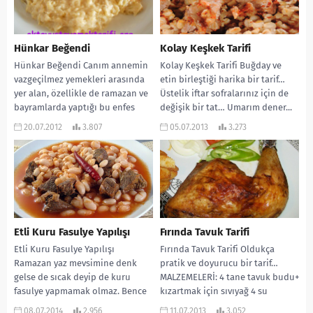
Hünkar Beğendi
Kolay Keşkek Tarifi
Hünkar Beğendi Canım annemin
Kolay Keşkek Tarifi Buğday ve
vazgeçilmez yemekleri arasında
etin birleştiği harika bir tarif…
yer alan, özellikle de ramazan ve
Üstelik iftar sofralarınız için de
bayramlarda yaptığı bu enfes
değişik bir tat… Umarım dener...
tarifi, ramazana girdiğimiz...
20.07.2012
3.807
05.07.2013
3.273
Etli Kuru Fasulye Yapılışı
Fırında Tavuk Tarifi
Etli Kuru Fasulye Yapılışı
Fırında Tavuk Tarifi Oldukça
Ramazan yaz mevsimine denk
pratik ve doyurucu bir tarif…
gelse de sıcak deyip de kuru
MALZEMELERİ: 4 tane tavuk budu+
fasulye yapmamak olmaz. Bence
kızartmak için sıvıyağ 4 su
iftarda yenebilecek...
bardağı...
08.07.2014
2.956
11.07.2013
3.052