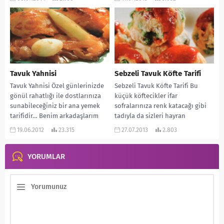
Tavuk Yahnisi
Sebzeli Tavuk Köfte Tarifi
Tavuk Yahnisi Özel günlerinizde
Sebzeli Tavuk Köfte Tarifi Bu
gönül rahatlığı ile dostlarınıza
küçük köftecikler ifar
sunabileceğiniz bir ana yemek
sofralarınıza renk katacağı gibi
tarifidir… Benim arkadaşlarım
tadıyla da sizleri hayran
yemeğe davet edildiklerinde
bırakacak… Özellikle sosuyla
19.06.2012
23.315
27.07.2013
2.803
mutlaka benden...
birlikte...
YORUMLAR