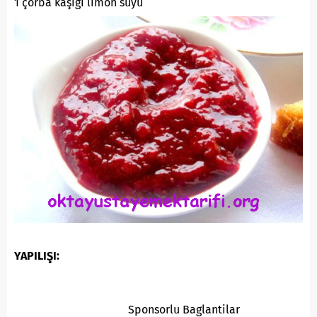
1 çorba kaşığı limon suyu
YAPILIŞI:
Sponsorlu Baglantilar