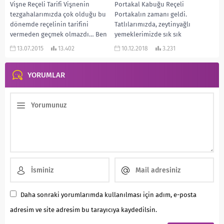
Vişne Reçeli Tarifi Vişnenin
Portakal Kabuğu Reçeli
tezgahalarımızda çok olduğu bu
Portakalın zamanı geldi.
dönemde reçelinin tarifini
Tatlılarımızda, zeytinyağlı
vermeden geçmek olmazdı… Ben
yemeklerimizde sık sık
reçellerin evde yapılmışını daha
kullanmaya başlayacağız. Bu gün
13.07.2015
13.402
10.12.2018
3.231
çok...
kabuğundan güzel bir reçel
yapalım...
YORUMLAR
Daha sonraki yorumlarımda kullanılması için adım, e-posta
adresim ve site adresim bu tarayıcıya kaydedilsin.