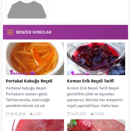
BENZER KONULAR
Portakal Kabuğu Reçeli
Kırmızı Erik Reçeli Tarifi
Portakal Kabuğu Reçeli
Kırmızı Erik Reçeli Tarifi Reçeli
Portakalın zamanı geldi.
genellikle çilek ve vişneden
Tatlılarımızda, zeytinyağlı
yapıyoruz. Aslında her meyvenin
yemeklerimizde sık sık
reçeli yapılabiliyor. Hatta bazı
kullanmaya başlayacağız. Bu gün
sebzelerin bile… Bu...
10.12.2018
3.231
14.07.2017
11.626
kabuğundan güzel bir reçel
yapalım...