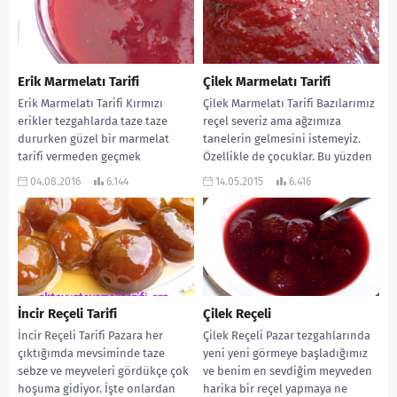
Erik Marmelatı Tarifi
Çilek Marmelatı Tarifi
Erik Marmelatı Tarifi Kırmızı
Çilek Marmelatı Tarifi Bazılarımız
erikler tezgahlarda taze taze
reçel severiz ama ağzımıza
dururken güzel bir marmelat
tanelerin gelmesini istemeyiz.
tarifi vermeden geçmek
Özellikle de çocuklar. Bu yüzden
istemedim. Sabahları kahvaltıda
bende kolayını, marmelat
04.08.2016
6.144
14.05.2015
6.416
çok güzel...
yapmakta...
İncir Reçeli Tarifi
Çilek Reçeli
İncir Reçeli Tarifi Pazara her
Çilek Reçeli Pazar tezgahlarında
çıktığımda mevsiminde taze
yeni yeni görmeye başladığımız
sebze ve meyveleri gördükçe çok
ve benim en sevdiğim meyveden
hoşuma gidiyor. İşte onlardan
harika bir reçel yapmaya ne