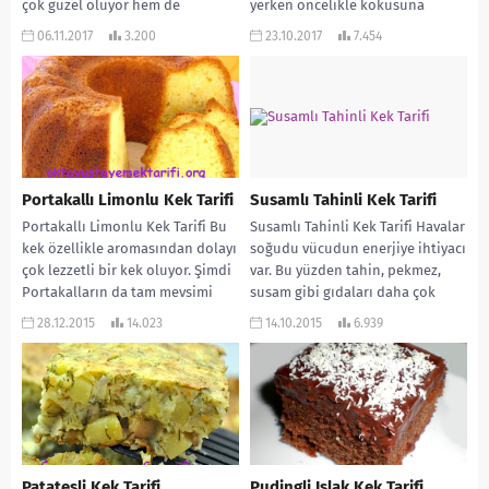
çok güzel oluyor hem de
yerken öncelikle kokusuna
dediğim...
bayılacağınız, çok lezzetli bir kek
06.11.2017
3.200
23.10.2017
7.454
tarifi vermek...
Portakallı Limonlu Kek Tarifi
Susamlı Tahinli Kek Tarifi
Portakallı Limonlu Kek Tarifi Bu
Susamlı Tahinli Kek Tarifi Havalar
kek özellikle aromasından dolayı
soğudu vücudun enerjiye ihtiyacı
çok lezzetli bir kek oluyor. Şimdi
var. Bu yüzden tahin, pekmez,
Portakalların da tam mevsimi
susam gibi gıdaları daha çok
çayın...
tüketmemiz...
28.12.2015
14.023
14.10.2015
6.939
Patatesli Kek Tarifi
Pudingli Islak Kek Tarifi