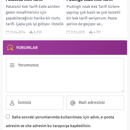
Patatesli Kek Tarifi Evde aniden
Pudingli Islak Kek Tarifi Sizlere
gelen misafirleriniz için
yapılışı çok basit ve çok lezzetli
yapabileceğiniz harika bir tuzlu
bir kek tarifi veriyorum. Pasta
tarifi. Çayla çok iyi gidiyor. Üstelik
yerine de geçiyor ve...
çok da...
11.04.2014
6.259
11.12.2015
4.791
YORUMLAR
Daha sonraki yorumlarımda kullanılması için adım, e-posta
adresim ve site adresim bu tarayıcıya kaydedilsin.