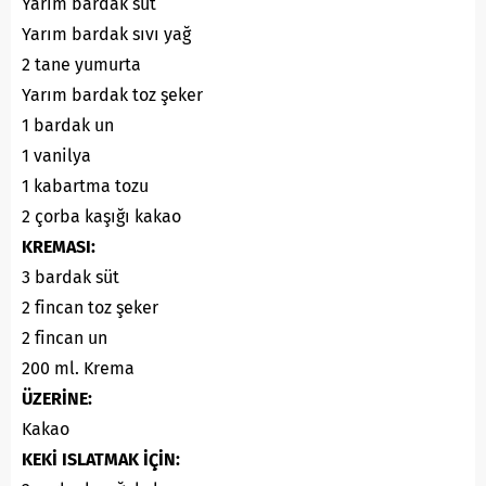
Yarım bardak süt
Yarım bardak sıvı yağ
2 tane yumurta
Yarım bardak toz şeker
1 bardak un
1 vanilya
1 kabartma tozu
2 çorba kaşığı kakao
KREMASI:
3 bardak süt
2 fincan toz şeker
2 fincan un
200 ml. Krema
ÜZERİNE:
Kakao
KEKİ ISLATMAK İÇİN: