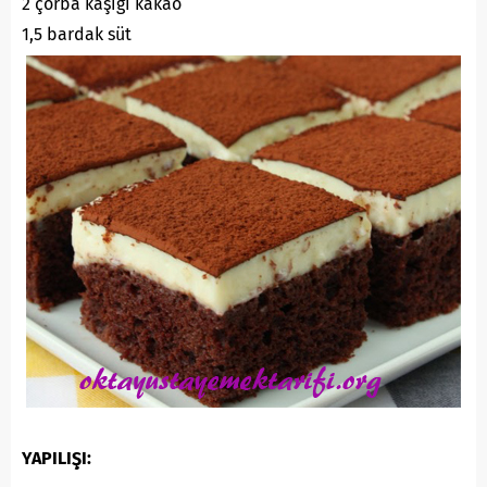
2 çorba kaşığı kakao
1,5 bardak süt
YAPILIŞI: