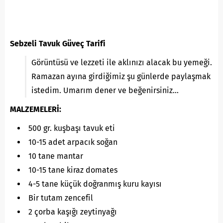
Sebzeli Tavuk Güveç Tarifi
Görüntüsü ve lezzeti ile aklınızı alacak bu yemeği.
Ramazan ayına girdiğimiz şu günlerde paylaşmak
istedim. Umarım dener ve beğenirsiniz…
MALZEMELERİ:
500 gr. kuşbaşı tavuk eti
10-15 adet arpacık soğan
10 tane mantar
10-15 tane kiraz domates
4-5 tane küçük doğranmış kuru kayısı
Bir tutam zencefil
2 çorba kaşığı zeytinyağı