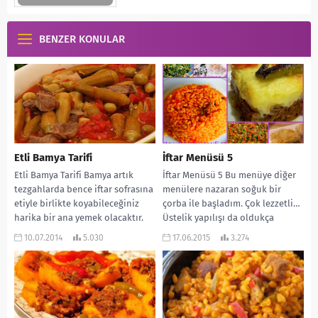
BENZER KONULAR
Etli Bamya Tarifi
İftar Menüsü 5
Etli Bamya Tarifi Bamya artık
İftar Menüsü 5 Bu menüye diğer
tezgahlarda bence iftar sofrasına
menülere nazaran soğuk bir
etiyle birlikte koyabileceğiniz
çorba ile başladım. Çok lezzetli…
harika bir ana yemek olacaktır.
Üstelik yapılışı da oldukça
Yanına bir de...
pratik…...
10.07.2014
5.030
17.06.2015
3.274