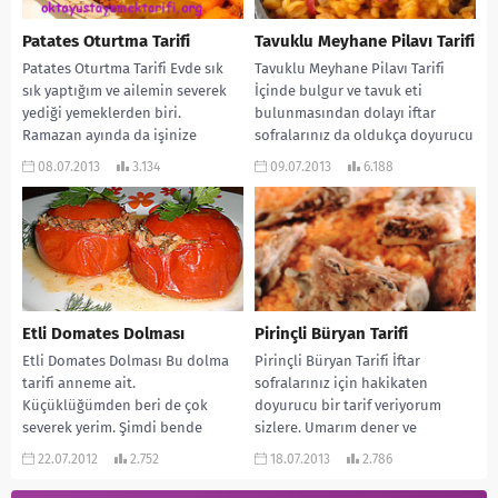
Patates Oturtma Tarifi
Tavuklu Meyhane Pilavı Tarifi
Patates Oturtma Tarifi Evde sık
Tavuklu Meyhane Pilavı Tarifi
sık yaptığım ve ailemin severek
İçinde bulgur ve tavuk eti
yediği yemeklerden biri.
bulunmasından dolayı iftar
Ramazan ayında da işinize
sofralarınız da oldukça doyurucu
yarayacağını umarak paylaşmak...
bir pilav olacaktır.
08.07.2013
3.134
09.07.2013
6.188
MALZEMELERİ:...
Etli Domates Dolması
Pirinçli Büryan Tarifi
Etli Domates Dolması Bu dolma
Pirinçli Büryan Tarifi İftar
tarifi anneme ait.
sofralarınız için hakikaten
Küçüklüğümden beri de çok
doyurucu bir tarif veriyorum
severek yerim. Şimdi bende
sizlere. Umarım dener ve
çocuklarıma sık sık yapıyorum....
beğenirsiniz. Afiyet olsun…
22.07.2012
2.752
18.07.2013
2.786
MALZEMELERİ: 4...