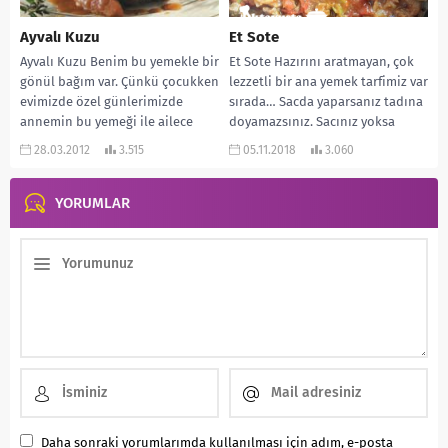
Ayvalı Kuzu
Et Sote
Ayvalı Kuzu Benim bu yemekle bir
Et Sote Hazırını aratmayan, çok
gönül bağım var. Çünkü çocukken
lezzetli bir ana yemek tarfimiz var
evimizde özel günlerimizde
sırada… Sacda yaparsanız tadına
annemin bu yemeği ile ailece
doyamazsınız. Sacınız yoksa
şenlenirdik....
üzülmeyin. Teflon...
28.03.2012
3.515
05.11.2018
3.060
YORUMLAR
Daha sonraki yorumlarımda kullanılması için adım, e-posta