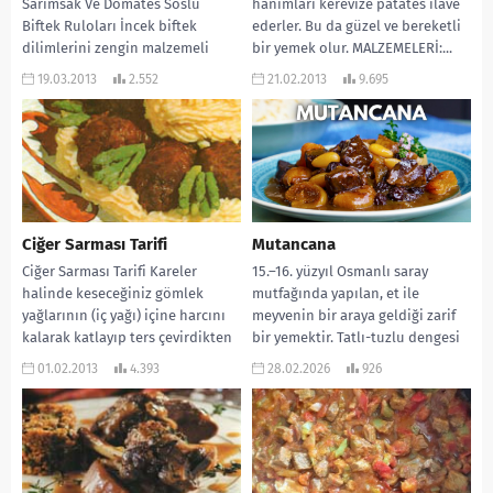
Sarımsak Ve Domates Soslu
hanımları kerevize patates ilâve
Biftek Ruloları İncek biftek
ederler. Bu da güzel ve bereketli
dilimlerini zengin malzemeli
bir yemek olur. MALZEMELERİ:...
dolguların etrafına sarma
19.03.2013
2.552
21.02.2013
9.695
konusunda İtalya çeşitli yöresel
tekniklere sahiptir....
Ciğer Sarması Tarifi
Mutancana
Ciğer Sarması Tarifi Kareler
15.–16. yüzyıl Osmanlı saray
halinde keseceğiniz gömlek
mutfağında yapılan, et ile
yağlarının (iç yağı) içine harcını
meyvenin bir araya geldiği zarif
kalarak katlayıp ters çevirdikten
bir yemektir. Tatlı-tuzlu dengesi
sonra üzerine süreceğiniz
sayesinde hem şaşırtıcı...
01.02.2013
4.393
28.02.2026
926
yağda...