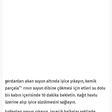
gerdanları akan suyun altında iyice yıkayın, kemik
parçala^’ rının suyun dibine çökmesi için etleri su dolu
biı kabın içerisinde 10 dakika bekletin. Kağıt havlu
üzerine alıp iyice süzülmesini sağlayın.
Soğanları soyup yıkayın, incecik halkalar şeklinde