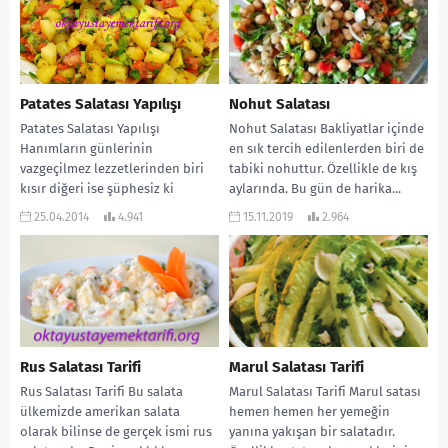
Patates Salatası Yapılışı
Nohut Salatası
Patates Salatası Yapılışı
Nohut Salatası Bakliyatlar içinde
Hanımların günlerinin
en sık tercih edilenlerden biri de
vazgeçilmez lezzetlerinden biri
tabiki nohuttur. Özellikle de kış
kısır diğeri ise şüphesiz ki
aylarında. Bu gün de harika...
patates salatasıdır :). Hatta bizim
25.04.2014
4.941
15.11.2019
2.964
evde gün...
Rus Salatası Tarifi
Marul Salatası Tarifi
Rus Salatası Tarifi Bu salata
Marul Salatası Tarifi Marul satası
ülkemizde amerikan salata
hemen hemen her yemeğin
olarak bilinse de gerçek ismi rus
yanına yakışan bir salatadır.