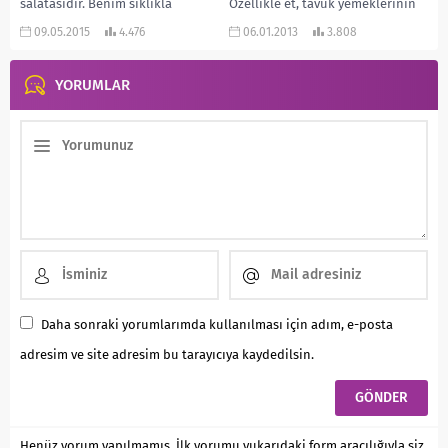
salatasıdır. Benim sıklıkla
Özellikle et, tavuk yemeklerinin
dolabımda bulundurduğum bu...
ve baklagillerin yanına...
09.05.2015
4.476
06.01.2013
3.808
YORUMLAR
Daha sonraki yorumlarımda kullanılması için adım, e-posta
adresim ve site adresim bu tarayıcıya kaydedilsin.
Henüz yorum yapılmamış. İlk yorumu yukarıdaki form aracılığıyla siz