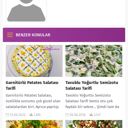
BENZER KONULAR
Garnitürlü Patates Salatası
Tavuklu Yoğurtlu Semizotu
Tarifi
Salatası Tarifi
Garnitürlü Patates Salatası,
Tavuklu Yoğurtlu Semizotu
özellikle sunumu çok güzel olan
Salatası Tarifi Semiz otu çok
salatalardan biri. Ayrıca yapılışı
faydalı bir sebze… Şimdi tam da
kolay ve çok da lezzetli oluyor.
mevsimi tezgahlarda bol bol var.
13.06.2022
1.616
28.06.2016
3.147
Oldukça da...
Genellikle...