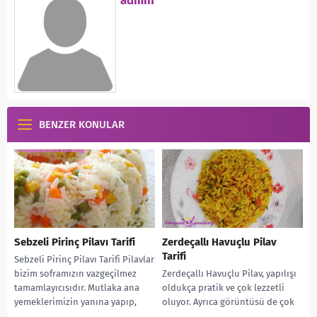
admin
BENZER KONULAR
Sebzeli Pirinç Pilavı Tarifi
Zerdeçallı Havuçlu Pilav
Tarifi
Sebzeli Pirinç Pilavı Tarifi Pilavlar
bizim soframızın vazgeçilmez
Zerdeçallı Havuçlu Pilav, yapılışı
tamamlayıcısıdır. Mutlaka ana
oldukça pratik ve çok lezzetli
yemeklerimizin yanına yapıp,
oluyor. Ayrıca görüntüsü de çok
tüketiriz. Bu gün de sizlere çok...
güzel. Aynı zamanda oldukça da