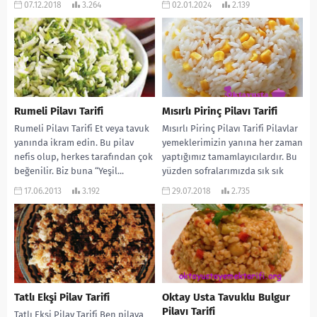
07.12.2018
3.264
02.01.2024
2.139
hafif....
Rumeli Pilavı Tarifi
Mısırlı Pirinç Pilavı Tarifi
Rumeli Pilavı Tarifi Et veya tavuk
Mısırlı Pirinç Pilavı Tarifi Pilavlar
yanında ikram edin. Bu pilav
yemeklerimizin yanına her zaman
nefis olup, herkes tarafından çok
yaptığımız tamamlayıcılardır. Bu
beğenilir. Biz buna “Yeşil...
yüzden sofralarımızda sık sık
bulunur. Bu gün de...
17.06.2013
3.192
29.07.2018
2.735
Tatlı Ekşi Pilav Tarifi
Oktay Usta Tavuklu Bulgur
Pilavı Tarifi
Tatlı Ekşi Pilav Tarifi Ben pilava