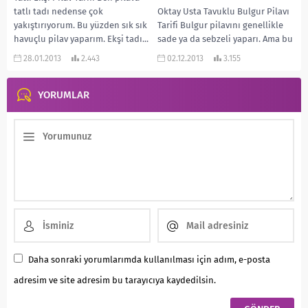
tatlı tadı nedense çok
Oktay Usta Tavuklu Bulgur Pilavı
yakıştırıyorum. Bu yüzden sık sık
Tarifi Bulgur pilavını genellikle
havuçlu pilav yaparım. Ekşi tadı...
sade ya da sebzeli yaparı. Ama bu
Oktay Usta’nın enfes bir...
28.01.2013
2.443
02.12.2013
3.155
YORUMLAR
Daha sonraki yorumlarımda kullanılması için adım, e-posta
adresim ve site adresim bu tarayıcıya kaydedilsin.